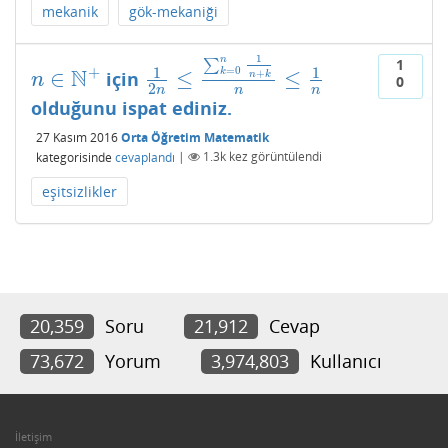
mekanik
gök-mekaniği
1
n
1
∑
+
1
1
=
0
N
k
∈
≤
≤
+
için
n
∈
N
+
1
2
n
≤
∑
k
=
0
n
1
n
+
k
n
≤
1
n
n
k
n
0
2
n
n
n
olduğunu ispat ediniz.
27 Kasım 2016
Orta Öğretim Matematik
kategorisinde
cevaplandı
|
1.3k
kez görüntülendi
eşitsizlikler
20,359
Soru
21,912
Cevap
73,672
Yorum
3,974,803
Kullanıcı
İletişim