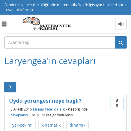
Akademisyenler öncülüğünde matematik/fizik/bilgisayar bilimleri soru
cevap platformu
Toggle
navigation
Laryengea'in cevapları
Uydu yörüngesi neye bağlı?
3
0
3 Aralık 2016
Lisans Teorik Fizik
kategorisinde
cevaplandı
|
10.7k
kez görüntülendi
yer-çekimi
kinematik
dinamik