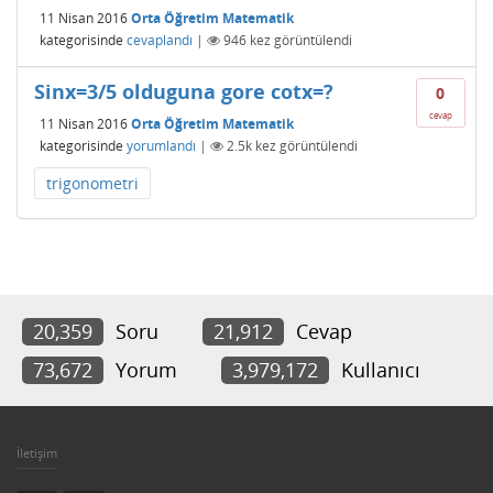
11 Nisan 2016
Orta Öğretim Matematik
kategorisinde
cevaplandı
|
946
kez görüntülendi
Sinx=3/5 olduguna gore cotx=?
0
cevap
11 Nisan 2016
Orta Öğretim Matematik
kategorisinde
yorumlandı
|
2.5k
kez görüntülendi
trigonometri
20,359
Soru
21,912
Cevap
73,672
Yorum
3,979,172
Kullanıcı
İletişim