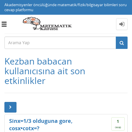
Akademisyenler öncülüğünde matematik/fizik/bilgisayar bilimleri soru
cevap platformu
Toggle
navigation
Kezban babacan
kullanıcısına ait son
etkinlikler
Sinx=1/3 olduguna gore,
1
cosx•cotx=?
cevap