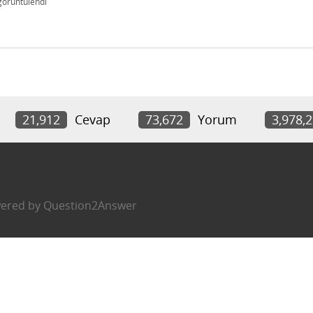
görüntülendi
21,912
Cevap
73,672
Yorum
3,978,
ered by
Question2Answer