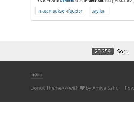
9 Kasım 2018
Serbest
kategorisinde
soruldu
|
905
kez 
matematiksel-ifadeler
sayılar
20,359
Soru
İletişim
Donut Theme
with
by
Amiya Sahu
Pow