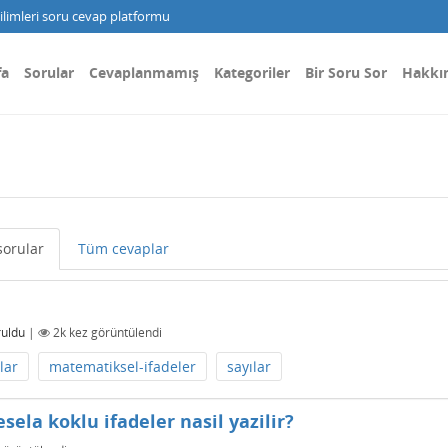
limleri soru cevap platformu
fa
Sorular
Cevaplanmamış
Kategoriler
Bir Soru Sor
Hakkı
orular
Tüm cevaplar
'
ruldu
|
2k
kez görüntülendi
lar
matematiksel-ifadeler
sayılar
ela koklu ifadeler nasil yazilir?