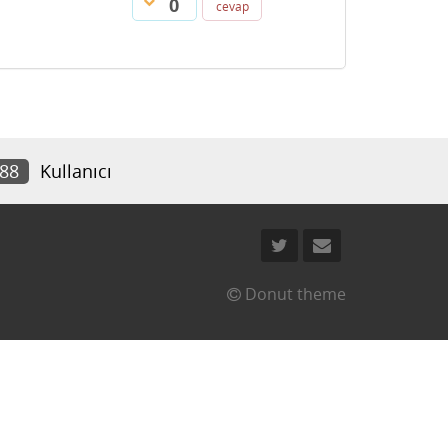
0
cevap
288
Kullanıcı
Donut theme