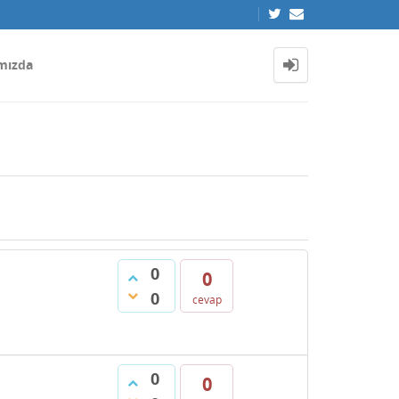
mızda
0
0
0
cevap
0
0