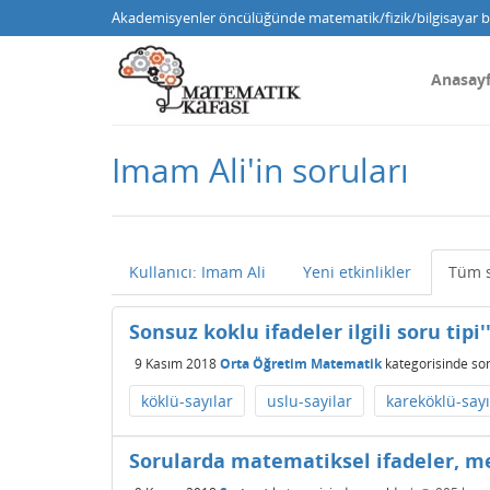
Akademisyenler öncülüğünde matematik/fizik/bilgisayar bi
Anasay
Imam Ali'in soruları
Kullanıcı: Imam Ali
Yeni etkinlikler
Tüm s
Sonsuz koklu ifadeler ilgili soru tipi'
9 Kasım 2018
Orta Öğretim Matematik
kategorisinde
so
köklü-sayılar
uslu-sayilar
kareköklü-sayı
Sorularda matematiksel ifadeler, mes