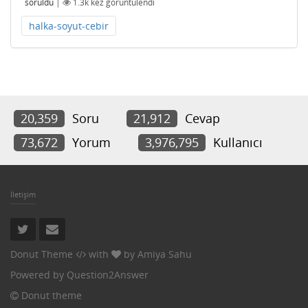
soruldu
|
1.3k
kez görüntülendi
halka-soyut-cebir
20,359
Soru
21,912
Cevap
73,672
Yorum
3,976,795
Kullanıcı
İletişim
Donut Theme
with
by
Amiya Sahu
Powered by
Question2Answer
Donut theme