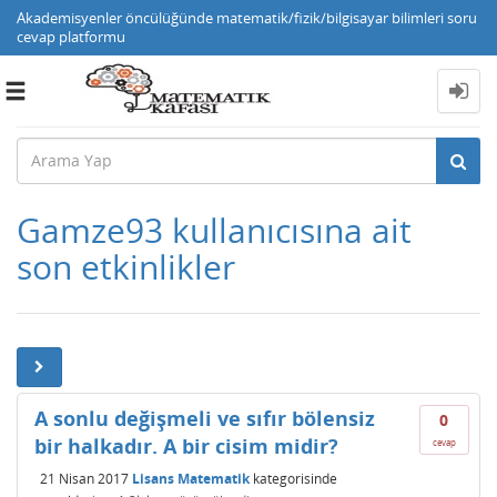
Akademisyenler öncülüğünde matematik/fizik/bilgisayar bilimleri soru
cevap platformu
Toggle
navigation
Gamze93 kullanıcısına ait
son etkinlikler
A sonlu değişmeli ve sıfır bölensiz
0
bir halkadır. A bir cisim midir?
cevap
21 Nisan 2017
Lisans Matematik
kategorisinde