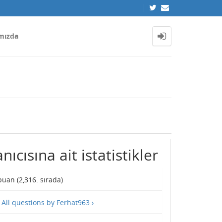
mızda
ıcısına ait istatistikler
uan (
2,316
. sırada)
—
All questions by Ferhat963 ›