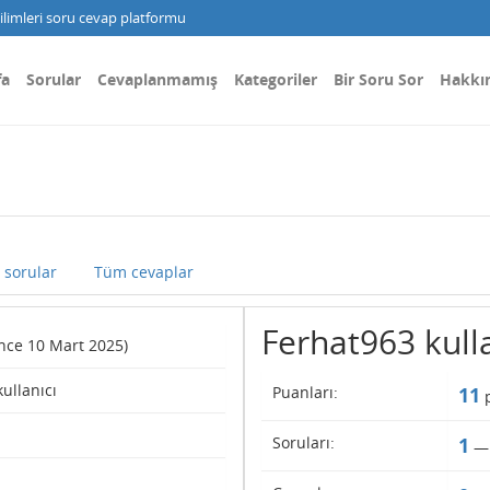
limleri soru cevap platformu
fa
Sorular
Cevaplanmamış
Kategoriler
Bir Soru Sor
Hakkı
sorular
Tüm cevaplar
Ferhat963 kullan
since 10 Mart 2025)
kullanıcı
Puanları:
11
p
Soruları:
1