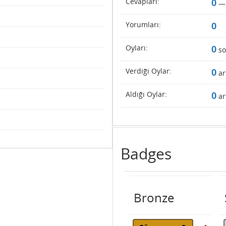
Cevapları:
0
Yorumları:
0
Oyları:
0
so
Verdiği Oylar:
0
ar
Aldığı Oylar:
0
ar
Badges
Bronze