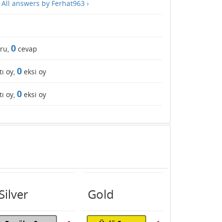
—
All answers by Ferhat963 ›
0
ru,
cevap
0
tı oy,
eksi oy
0
tı oy,
eksi oy
Silver
Gold