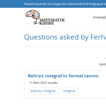
Akademisyenler öncülüğünde matematik/fizik/bilgisayar bi
Anasay
Questions asked by Ferh
que
Belirsiz integral'in formal tanımı
11 Mart 2025
soruldu
belirsiz-integral
integral