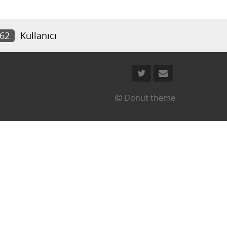
962
Kullanıcı
Donut theme