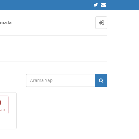
mızda
0
vap