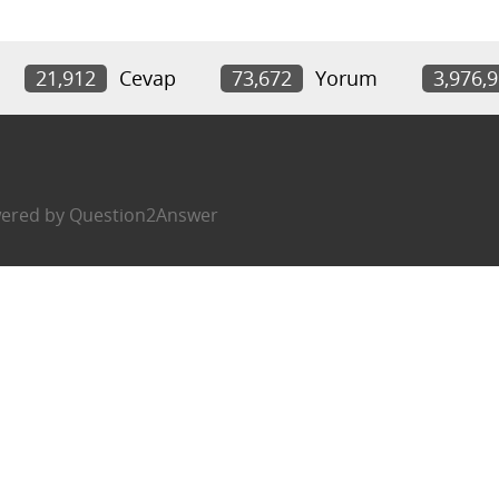
21,912
Cevap
73,672
Yorum
3,976,
ered by
Question2Answer