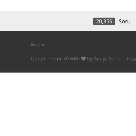
20,359
Soru
İletişim
Donut Theme
with
by
Amiya Sahu
Pow