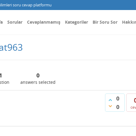
limleri soru cevap platformu
fa
Sorular
Cevaplanmamış
Kategoriler
Bir Soru Sor
Hakkı
at963
1
0
stion
answers selected
0
0
ce