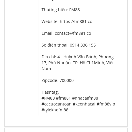
Thương hiệu: FM88
Website: https://fm881.co
Email: contact@fm881.co
Số điện thoại: 0914 336 155
Địa chỉ: 41 Huỳnh Văn Bánh, Phường
17, Phú Nhuận, TP. Hồ Chí Minh, Việt
Nam
Zipcode: 700000
Hashtag:
#FM88 #fm881 #nhacaifm88
#cacuocantoan #keonhacai #fm88vip
#tylekhofm88