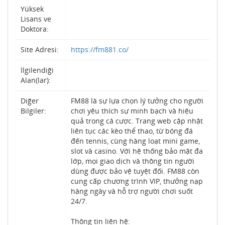
Yüksek
Lisans ve
Doktora:
Site Adresi:
https://fm881.co/
İlgilendiği
Alan(lar):
Diğer
FM88 là sự lựa chọn lý tưởng cho người
Bilgiler:
chơi yêu thích sự minh bạch và hiệu
quả trong cá cược. Trang web cập nhật
liên tục các kèo thể thao, từ bóng đá
đến tennis, cùng hàng loạt mini game,
slot và casino. Với hệ thống bảo mật đa
lớp, mọi giao dịch và thông tin người
dùng được bảo vệ tuyệt đối. FM88 còn
cung cấp chương trình VIP, thưởng nạp
hàng ngày và hỗ trợ người chơi suốt
24/7.
Thông tin liên hệ: