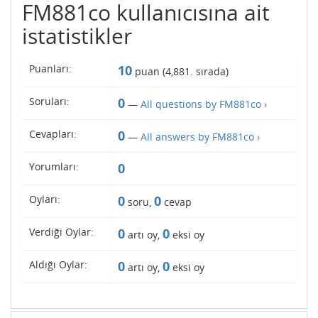
FM881co kullanıcısına ait
istatistikler
Puanları:
10
puan (
4,881
. sırada)
Soruları:
0
—
All questions by FM881co ›
Cevapları:
0
—
All answers by FM881co ›
Yorumları:
0
Oyları:
0
0
soru,
cevap
Verdiği Oylar:
0
0
artı oy,
eksi oy
Aldığı Oylar:
0
0
artı oy,
eksi oy