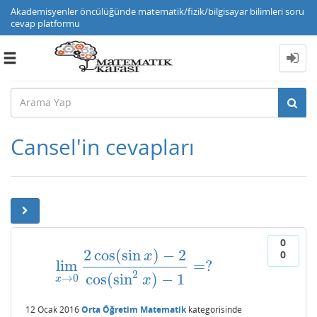
Akademisyenler öncülüğünde matematik/fizik/bilgisayar bilimleri soru
cevap platformu
Toggle
navigation
Cansel'in cevapları
0
2
cos
(
sin
)
−
2
0
x
lim
=
?
lim
x
→
0
2
cos
(
sin
x
)
−
2
cos
(
sin
2
x
)
−
1
=
?
2
cos
(
sin
)
−
1
→
0
x
x
12 Ocak 2016
Orta Öğretim Matematik
kategorisinde