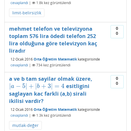
cevaplandı
|
1.8k
kez görüntülendi
limit-belirsizlik
mehmet telefon ve televizyona
0
0
toplam 576 lira ödedi telefon 252
lira olduğuna göre televizyon kaç
liradır
12 Ocak 2016
Orta Öğretim Matematik
kategorisinde
cevaplandı
|
734
kez görüntülendi
a ve b tam sayilar olmak üzere,
0
0
|
−
5
|
+
|
+
3
|
=
4
esitligini
|
a
−
5
|
+
|
b
+
3
|
=
4
a
b
saglayan kac farkli (a,b) sirali
ikilisi vardir?
12 Ocak 2016
Orta Öğretim Matematik
kategorisinde
cevaplandı
|
1.3k
kez görüntülendi
mutlak-değer