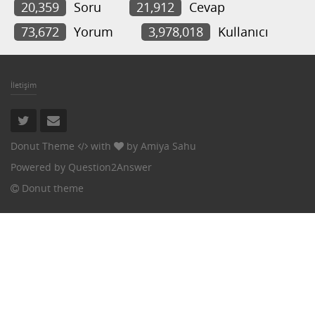
20,359
Soru
21,912
Cevap
73,672
Yorum
3,978,018
Kullanıcı
İletişim
Donut Theme
with
by
Amiya Sahu
Powered by
Question2Answer
Donut theme