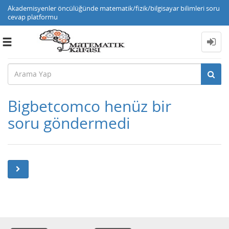
Akademisyenler öncülüğünde matematik/fizik/bilgisayar bilimleri soru
cevap platformu
Toggle
navigation
Bigbetcomco henüz bir
soru göndermedi