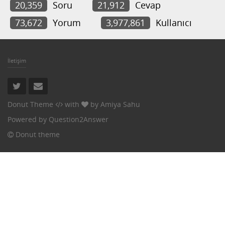
20,359
Soru
21,912
Cevap
73,672
Yorum
3,977,861
Kullanıcı
İletişim
Donut Theme
with
by
Amiya Sahu
Powered by
Question2Answer
Donut theme