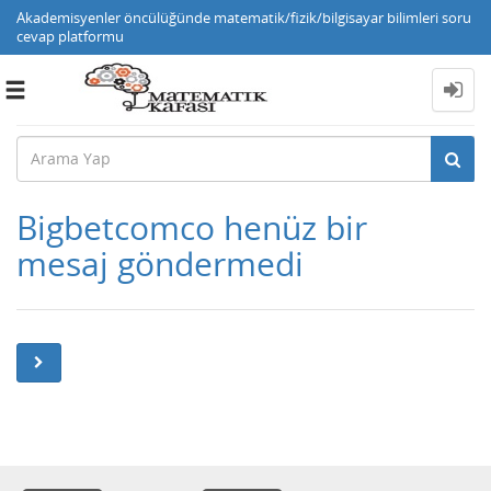
Akademisyenler öncülüğünde matematik/fizik/bilgisayar bilimleri soru
cevap platformu
Toggle
navigation
Bigbetcomco henüz bir
mesaj göndermedi