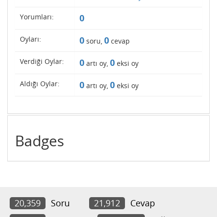
Yorumları:
0
Oyları:
0
0
soru,
cevap
Verdiği Oylar:
0
0
artı oy,
eksi oy
Aldığı Oylar:
0
0
artı oy,
eksi oy
Badges
20,359
Soru
21,912
Cevap