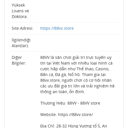
Yüksek
Lisans ve
Doktora:
Site Adresi:
https://88vv.store
İlgilendiği
Alan(lar):
Diğer
88VV là sân chơi giải trí trực tuyến uy
Bilgiler:
tín tại Việt Nam với nhiều loại hình cá
cược hấp dẫn như Thể thao, Casino,
Bắn cá, Đá gà, Nổ hũ. Tham gia tại
88vv.store, người chơi có cơ hội nhận
các ưu đãi giá trị lớn và trải nghiệm hệ
thống an toàn, ổn định.
Thương Hiệu: 88VV - 88VV store
Website: https://88vv.store/
Địa Chỉ: 28-32 Hùng Vương tổ 5, An