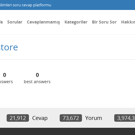
limleri soru cevap platformu
fa
Sorular
Cevaplanmamış
Kategoriler
Bir Soru Sor
Hakkı
tore
0
0
nswers
best answers
21,912
Cevap
73,672
Yorum
3,974,