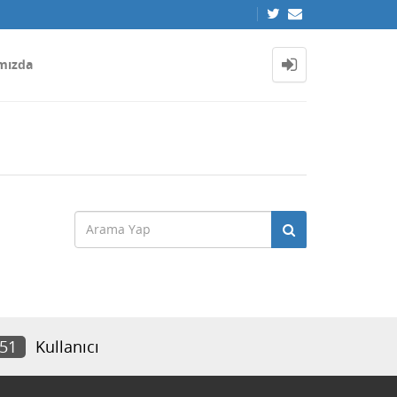
mızda
351
Kullanıcı