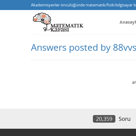
Akademisyenler öncülüğünde matematik/fizik/bilgisayar bi
Anasay
Answers posted by 88vvs
a
20,359
Soru