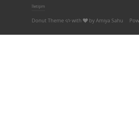
İletişim
Donut Theme
with
by
Amiya Sahu
Pow