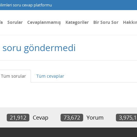
limleri soru cevap platformu
fa
Sorular
Cevaplanmamış
Kategoriler
Bir Soru Sor
Hakkı
r soru göndermedi
Tüm sorular
Tüm cevaplar
21,912
Cevap
73,672
Yorum
3,975,