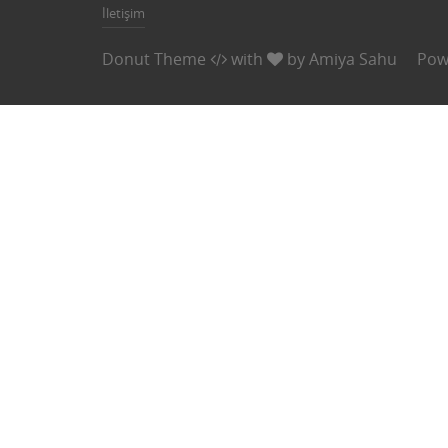
İletişim
Donut Theme
with
by
Amiya Sahu
Pow