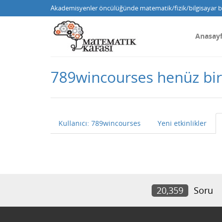
Akademisyenler öncülüğünde matematik/fizik/bilgisayar bi
Anasay
789wincourses henüz bi
Kullanıcı: 789wincourses
Yeni etkinlikler
20,359
Soru