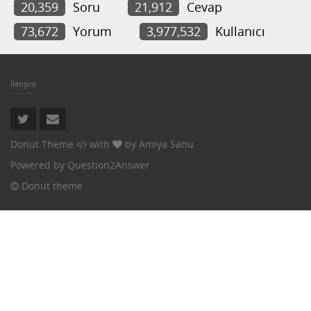
20,359
Soru
21,912
Cevap
73,672
Yorum
3,977,532
Kullanıcı
İletişim
Donut Theme
with
by
Amiya Sahu
Powered by
Question2Answer
Donut theme