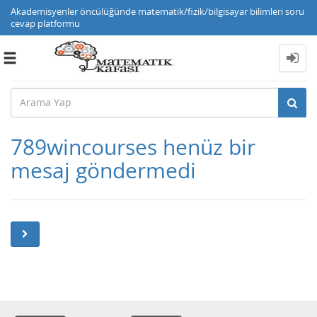
Akademisyenler öncülüğünde matematik/fizik/bilgisayar bilimleri soru
cevap platformu
Toggle
navigation
789wincourses henüz bir
mesaj göndermedi