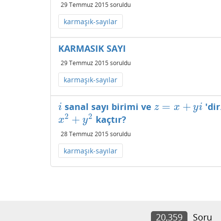
29 Temmuz 2015
soruldu
karmaşık-sayılar
KARMASIK SAYI
29 Temmuz 2015
soruldu
karmaşık-sayılar
=
+
sanal sayı birimi ve
'dir
i
z
=
x
+
y
i
i
z
x
y
i
2
2
+
kaçtır?
x
2
+
y
2
x
y
28 Temmuz 2015
soruldu
karmaşık-sayılar
20,359
Soru