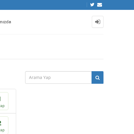
mızda
1
vap
2
vap