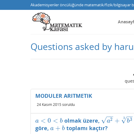
Akademisyenler öncülüğünde matematik/fizik/bilgisayar bi
Anasay
Questions asked by har
ques
MODULER ARITMETIK
24 Kasım 2015
soruldu
−
−
−
−
√
√
3
2
3
<
0
<
+
olmak üzere,
a
<
0
<
b
a
2
+
b
3
3
+
2
a
−
a
b
a
b
+
göre,
toplamı kaçtır?
a
+
b
a
b