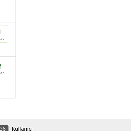
1
vap
2
vap
936
Kullanıcı