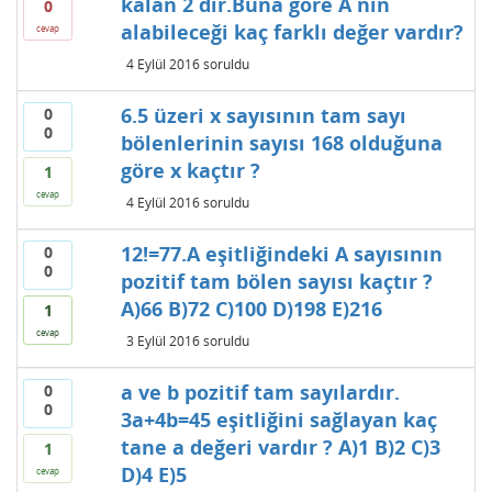
kalan 2 dır.Buna göre A nin
0
alabileceği kaç farklı değer vardır?
cevap
4 Eylül 2016
soruldu
6.5 üzeri x sayısının tam sayı
0
0
bölenlerinin sayısı 168 olduğuna
göre x kaçtır ?
1
cevap
4 Eylül 2016
soruldu
12!=77.A eşitliğindeki A sayısının
0
0
pozitif tam bölen sayısı kaçtır ?
A)66 B)72 C)100 D)198 E)216
1
cevap
3 Eylül 2016
soruldu
a ve b pozitif tam sayılardır.
0
0
3a+4b=45 eşitliğini sağlayan kaç
tane a değeri vardır ? A)1 B)2 C)3
1
D)4 E)5
cevap