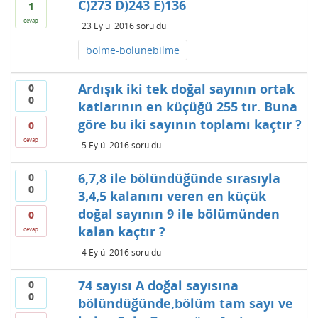
C)273 D)243 E)136
1
cevap
23 Eylül 2016
soruldu
bolme-bolunebilme
Ardışık iki tek doğal sayının ortak
0
0
katlarının en küçüğü 255 tır. Buna
göre bu iki sayının toplamı kaçtır ?
0
cevap
5 Eylül 2016
soruldu
6,7,8 ile bölündüğünde sırasıyla
0
0
3,4,5 kalanını veren en küçük
doğal sayının 9 ile bölümünden
0
kalan kaçtır ?
cevap
4 Eylül 2016
soruldu
74 sayısı A doğal sayısına
0
0
bölündüğünde,bölüm tam sayı ve