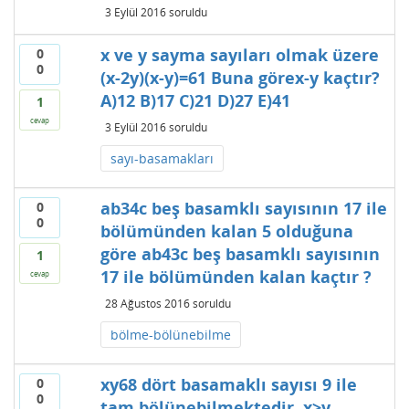
3 Eylül 2016
soruldu
x ve y sayma sayıları olmak üzere
0
0
(x-2y)(x-y)=61 Buna görex-y kaçtır?
A)12 B)17 C)21 D)27 E)41
1
cevap
3 Eylül 2016
soruldu
sayı-basamakları
ab34c beş basamklı sayısının 17 ile
0
0
bölümünden kalan 5 olduğuna
göre ab43c beş basamklı sayısının
1
17 ile bölümünden kalan kaçtır ?
cevap
28 Ağustos 2016
soruldu
bölme-bölünebilme
xy68 dört basamaklı sayısı 9 ile
0
0
tam bölünebilmektedir. x>y