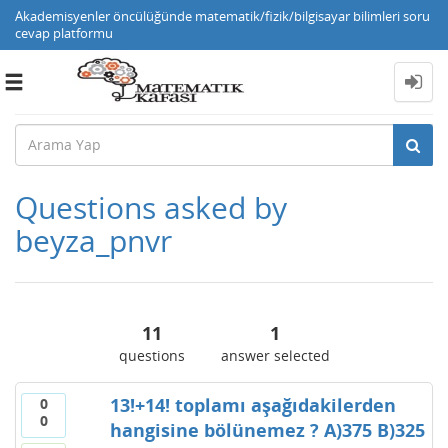
Akademisyenler öncülüğünde matematik/fizik/bilgisayar bilimleri soru
cevap platformu
Toggle
navigation
Questions asked by
beyza_pnvr
11
1
questions
answer selected
13!+14! toplamı aşağıdakilerden
0
0
hangisine bölünemez ? A)375 B)325