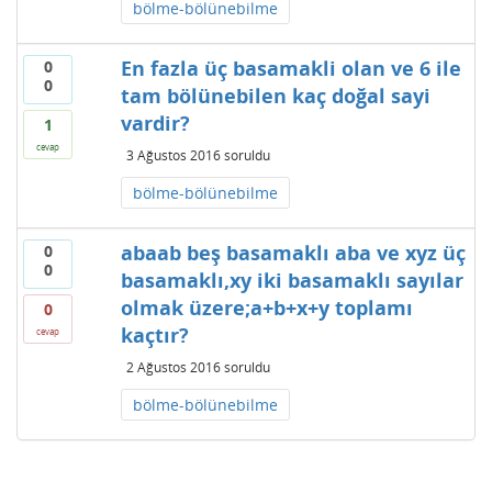
bölme-bölünebilme
En fazla üç basamakli olan ve 6 ile
0
0
tam bölünebilen kaç doğal sayi
vardir?
1
cevap
3 Ağustos 2016
soruldu
bölme-bölünebilme
abaab beş basamaklı aba ve xyz üç
0
0
basamaklı,xy iki basamaklı sayılar
olmak üzere;a+b+x+y toplamı
0
kaçtır?
cevap
2 Ağustos 2016
soruldu
bölme-bölünebilme