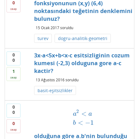
fonksiyonunun (x,y) (6,4)
0
cevap
noktasındaki teğetinin denklemini
bulunuz?
15 Ocak 2017
soruldu
turev
dogru-analitik-geometri
3x-a<5x+b<x-c esitsizliginin cozum
0
0
kumesi (-2,3) olduguna gore a-c
kactir?
1
cevap
13 Ağustos 2016
soruldu
basit-eşitsizlikler
0
2
0
<
a
a
a
2
<
a
b
<
−
1
<
−
1
b
0
cevap
olduğuna göre a.b'nin bulunduğu