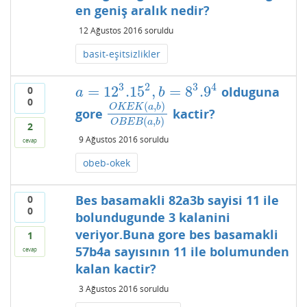
en geniş aralık nedir?
12 Ağustos 2016
soruldu
basit-eşitsizlikler
3
2
3
4
=
12
.15
,
=
8
.9
0
olduguna
a
=
12
3
.15
2
,
b
=
8
3
.9
4
a
b
0
(
,
)
O
K
E
K
a
b
gore
kactir?
O
K
E
K
(
a
,
b
)
O
B
E
B
(
a
,
b
)
(
,
)
O
B
E
B
a
b
2
9 Ağustos 2016
soruldu
cevap
obeb-okek
Bes basamakli 82a3b sayisi 11 ile
0
0
bolundugunde 3 kalanini
veriyor.Buna gore bes basamakli
1
57b4a sayısının 11 ile bolumunden
cevap
kalan kactir?
3 Ağustos 2016
soruldu