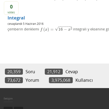
0
votes
Integral
cevaplandı
5 Haziran 2016
−
−
−
−
−
−
√
2
(
)
=
16
−
çemberin denklemi
integrali y eksenine g
f
(
x
)
=
16
−
x
2
f
x
x
20,359
Soru
21,912
Cevap
73,672
Yorum
3,975,068
Kullanıcı
İletişim