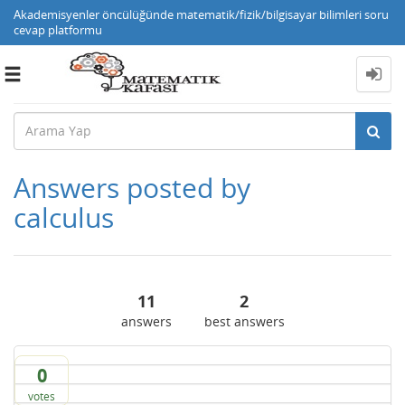
Akademisyenler öncülüğünde matematik/fizik/bilgisayar bilimleri soru
cevap platformu
Toggle
navigation
Answers posted by
calculus
11
2
answers
best answers
0
votes