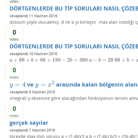
votes
DÖRTGENLERDE BU TİP SORULARI NASIL ÇÖZEB
cevaplandı
11 Haziran 2016
dostum şöyle olucakmış: d ile b yi birleştir. max alan istediği i
0
votes
DÖRTGENLERDE BU TİP SORULARI NASIL ÇÖZEB
cevaplandı
10 Haziran 2016
+
66
+
+
86
+
180
−
2
=
360
−
=
28
66
+
=
a
+
66
+
b
+
86
+
180
−
2
b
=
360
a
−
b
=
28
66
+
b
=
x
+
a
a
b
b
a
b
b
0
votes
2
=
4
=
ve
arasında kalan bölgenin alan
y
=
4
y
=
x
2
y
y
x
cevaplandı
9 Haziran 2016
integrali y eksenine göre alacağından fonksiyonun tersini alma
0
votes
gerçek sayılar
cevaplandı
7 Haziran 2016
türevde max min sorusu a = (7-4b)/3 a.b = (7-4b).b/3 = (7b-4b^2