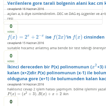
Verilenlere gore tarali bolgenin alani kac cm 
cevaplandı
16 Haziran 2016
açıları a, b diye isimlendirelim. DEC ve DAG eş üçgenler ve a
resi
0
votes
−
(
)
=
2
+
2
(
2
)
(
)
x
x
ise
'in
cinsinden 
f
(
x
)
=
2
x
+
2
−
x
f
(
2
x
)
f
(
x
)
f
x
f
x
f
x
cevaplandı
15 Haziran 2016
suitable hocamız anlatmış ama bende bir test tekniği önereyi
0
votes
2
İkinci dereceden bir P(x) polinomunun (
+3)
x
2
x
kalan (x+2)dir.P(x) polinomunun (x-1) ile bol
olduguna gore (x+1) ile bolumunden kalan kac
cevaplandı
14 Haziran 2016
haklısınız cevap 2 işlem hatası yapmışım. bölme işlemini yaza
2
(
)
=
(
+
3
)
.
(
)
+
+
2
ikin
P
(
x
)
=
(
x
2
+
3
)
.
B
(
x
)
+
x
+
2
P
x
x
B
x
x
0