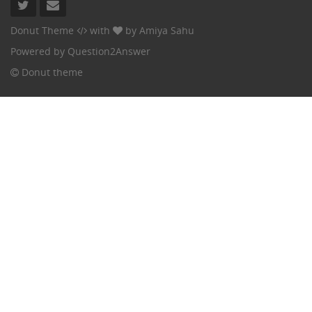
Donut Theme
with
by
Amiya Sahu
Powered by
Question2Answer
Donut theme