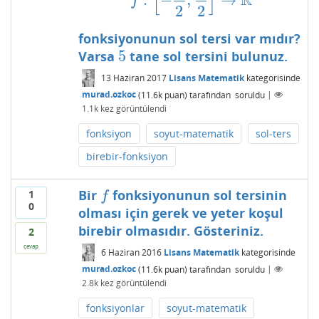
[
]
R
:
−
,
→
f
:
[
−
π
2
,
π
2
]
→
R
f
2
2
fonksiyonunun sol tersi var mıdır?
5
Varsa
tane sol tersini bulunuz.
5
13 Haziran 2017
Lisans Matematik
kategorisinde
murad.ozkoc
(
11.6k
puan)
tarafından
soruldu
|
1.1k
kez görüntülendi
fonksiyon
soyut-matematik
sol-ters
birebir-fonksiyon
Bir
fonksiyonunun sol tersinin
1
f
f
0
olması için gerek ve yeter koşul
birebir olmasıdır. Gösteriniz.
2
cevap
6 Haziran 2016
Lisans Matematik
kategorisinde
murad.ozkoc
(
11.6k
puan)
tarafından
soruldu
|
2.8k
kez görüntülendi
fonksiyonlar
soyut-matematik