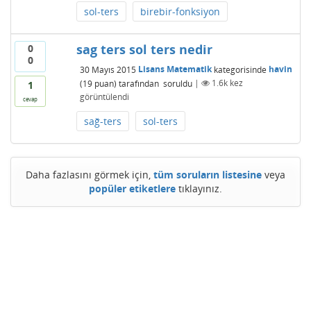
sol-ters
birebir-fonksiyon
sag ters sol ters nedir
0
0
30 Mayıs 2015
Lisans Matematik
kategorisinde
havin
(
19
puan)
tarafından
soruldu
|
1.6k
kez
1
görüntülendi
cevap
sağ-ters
sol-ters
Daha fazlasını görmek için,
tüm soruların listesine
veya
popüler etiketlere
tıklayınız.