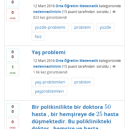
0
12 Mart 2016
Orta Öğretim Matematik
kategorisinde
nedennasilnicin
(
15
puan)
tarafından
soruldu
|
0
823
kez görüntülendi
cevap
yüzde-problemi
problem
yüzde
faiz
Yaş problemi
0
0
12 Mart 2016
Orta Öğretim Matematik
kategorisinde
nedennasilnicin
(
15
puan)
tarafından
soruldu
|
1
1.6k
kez görüntülendi
cevap
yaş-problemleri
problem
yaşproblemleri
50
Bir polikinilikte bir doktora
0
50
0
25
hasta , bir hemşireye de
hasta
25
düşmektedir. Bu poliklinikteki
0
doktor , hemşire ve hasta
cevap