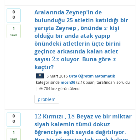
Aralarında Zeynep'in de
0
0
bulunduğu 25 atletin katıldığı bir
yarışta Zeynep , önünde
kişi
x
x
1
olduğu bir anda atak yapıp
cevap
önündeki atletlerin üçte birini
geçince arkasında kalan atlet
2
sayısı
oluyor. Buna göre
2
x
x
x
x
kaçtır?
5 Mart 2016
Orta Öğretim Matematik
kategorisinde
mosh36
(
2.1k
puan)
tarafından
soruldu
|
784
kez görüntülendi
problem
12
18
Kırmızı ,
Beyaz ve bir miktar
0
12
18
0
siyah kalemin tümü dokuz
öğrenciye eşit sayıda dağıtılıyor.
1
Her bir öğrenciye tek renk kalem
cevap