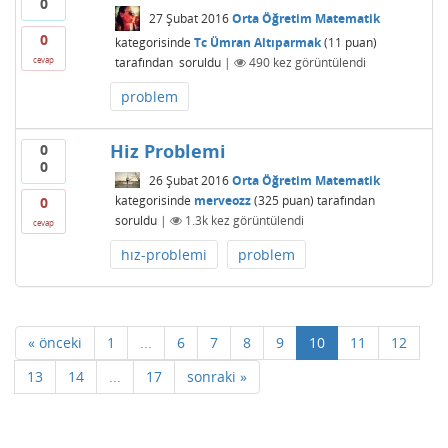
0
27 Şubat 2016
Orta Öğretim Matematik
0
kategorisinde
Tc Ümran Altıparmak
(
11
puan)
tarafından
soruldu
|
490
kez görüntülendi
cevap
problem
Hiz Problemi
0
0
26 Şubat 2016
Orta Öğretim Matematik
kategorisinde
merveozz
(
325
puan)
tarafından
0
soruldu
|
1.3k
kez görüntülendi
cevap
hız-problemi
problem
« önceki
1
...
6
7
8
9
10
11
12
13
14
...
17
sonraki »