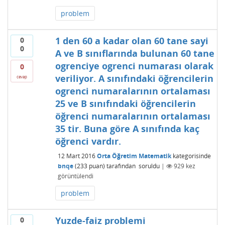
problem
1 den 60 a kadar olan 60 tane sayi
0
0
A ve B sınıflarında bulunan 60 tane
ogrenciye ogrenci numarası olarak
0
veriliyor. A sınıfındaki öğrencilerin
cevap
ogrenci numaralarının ortalaması
25 ve B sınıfındaki öğrencilerin
öğrenci numaralarının ortalaması
35 tir. Buna göre A sınıfında kaç
öğrenci vardır.
12 Mart 2016
Orta Öğretim Matematik
kategorisinde
bnqe
(
233
puan)
tarafından
soruldu
|
929
kez
görüntülendi
problem
Yuzde-faiz problemi
0