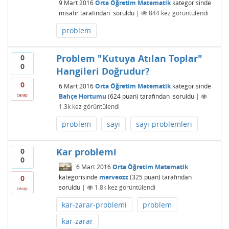
9 Mart 2016
Orta Öğretim Matematik
kategorisinde
misafir
tarafından
soruldu
|
844
kez görüntülendi
problem
Problem "Kutuya Atılan Toplar"
0
0
Hangileri Doğrudur?
0
6 Mart 2016
Orta Öğretim Matematik
kategorisinde
Bahçe Hortumu
(
624
puan)
tarafından
soruldu
|
cevap
1.3k
kez görüntülendi
problem
sayı
sayı-problemleri
Kar problemi
0
0
6 Mart 2016
Orta Öğretim Matematik
kategorisinde
merveozz
(
325
puan)
tarafından
0
soruldu
|
1.8k
kez görüntülendi
cevap
kar-zarar-problemi
problem
kar-zarar