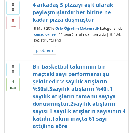
4 arkadaş 5 pizzayı eşit olarak
0
0
paylaşmışlardır.her birine ne
kadar pizza düşmüştür
0
cevap
9 Mart 2016
Orta Öğretim Matematik
kategorisinde
cansu.cansel
(
11
puan)
tarafından
soruldu
|
1.6k
kez görüntülendi
problem
Bir basketbol takımının bir
0
0
maçtaki sayı performansı şu
şekildedir:2 sayılık atışların
1
%50si,3sayılık atışların %40ı,1
cevap
sayılık atışların tamamı sayıya
dönüşmüştür.2sayılık atışların
sayısı 1 sayılık atışların sayısının 4
katıdır.Takım maçta 61 sayı
attığına göre