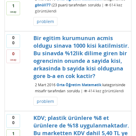
gönüll77
(
23
puan)
tarafından
soruldu
|
614
kez
1
görüntülendi
cevap
problem
Bir egitim kurumunun acmis
0
0
oldugu sinava 1000 kisi katilmistir.
Bu sinavda %12lik dilime giren bir
0
ogrencinin onunde a sayida kisi,
cevap
arkasinda b sayida kisi olduguna
gore b-a en cok kactir?
2 Mart 2016
Orta Öğretim Matematik
kategorisinde
misafir
tarafından
soruldu
|
414
kez görüntülendi
problem
KDV; plastik ürünlere %8 et
0
0
ürünlere de %18 uygulanmaktadır.
Bu marketten KDV dahil 5,40 TL ye
1