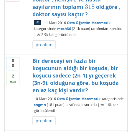
318
sayılarının toplamı
old.göre ,
318
doktor sayısı kaçtır ?
11 Mart 2016
Orta Öğretim Matematik
kategorisinde
mosh36
(
2.1k
puan)
tarafından
soruldu
|
2.9k
kez görüntülendi
problem
Bir dereceyi en fazla bir
0
0
koşucunun aldığı bir koşuda, bir
koşucu sadece (2n-1).yi geçerek
2
(3n-9). olduğuna göre, bu koşuda
cevap
en az kaç kişi vardır?
10 Mart 2016
Orta Öğretim Matematik
kategorisinde
sngmn
(
181
puan)
tarafından
soruldu
|
1.6k
kez
görüntülendi
problem