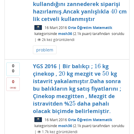
kullandığını zannederek siparişi
40
hazırlamış.Ancak yanlışlıkla
cm
40
lik cetveli kullanmıştır
16 Mart 2016
Orta Öğretim Matematik
kategorisinde
mosh36
(
2.1k
puan)
tarafından
soruldu
|
2k
kez görüntülendi
problem
16
YGS 2016 | Bir balıkçı ;
kg
0
16
0
20
50
çinekop ,
kg mezgit ve
kg
20
50
istavrit yakalamıştır.Daha sonra
0
bu balıkların kg satış fiyatlarını ;
cevap
Çinekop mezgitten , Mezgit de
25
istravitden %
daha pahalı
25
olacak biçimde belirlemiştir.
16 Mart 2016
Orta Öğretim Matematik
kategorisinde
mosh36
(
2.1k
puan)
tarafından
soruldu
|
1.7k
kez görüntülendi