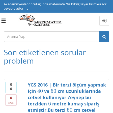
Akademisyenler öncülüğünde matematik/fizik/bilgisayar bilimleri soru
cevap platformu
Toggle
navigation
Son etiketlenen sorular
problem
YGS 2016 | Bir terzi ölçüm yapmak
0
0
40
50
için
ve
cm uzunluklarında
40
50
cetvel kullanıyor.Zeynep bu
0
6
terziden
metre kumaş sipariş
6
cevap
50
etmiştir.Bu terzi
cm cetvel
50