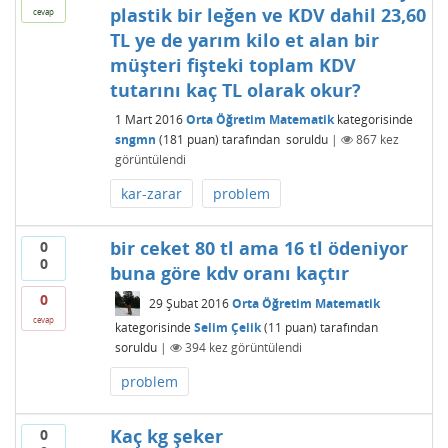
plastik bir leğen ve KDV dahil 23,60
cevap
TL ye de yarım kilo et alan bir
müşteri fişteki toplam KDV
tutarını kaç TL olarak okur?
1 Mart 2016
Orta Öğretim Matematik
kategorisinde
sngmn
(
181
puan)
tarafından
soruldu
|
867
kez
görüntülendi
kar-zarar
problem
bir ceket 80 tl ama 16 tl ödeniyor
0
0
buna göre kdv oranı kaçtır
0
29 Şubat 2016
Orta Öğretim Matematik
cevap
kategorisinde
Selim Çelik
(
11
puan)
tarafından
soruldu
|
394
kez görüntülendi
problem
Kaç kg şeker
0