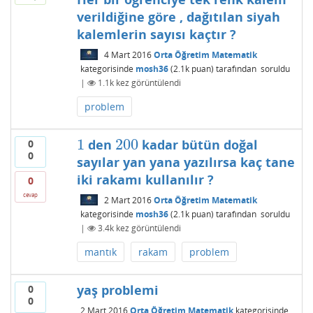
verildiğine göre , dağıtılan siyah
kalemlerin sayısı kaçtır ?
4 Mart 2016
Orta Öğretim Matematik
kategorisinde
mosh36
(
2.1k
puan)
tarafından
soruldu
|
1.1k
kez görüntülendi
problem
1
200
den
kadar bütün doğal
0
1
200
0
sayılar yan yana yazılırsa kaç tane
iki rakamı kullanılır ?
0
cevap
2 Mart 2016
Orta Öğretim Matematik
kategorisinde
mosh36
(
2.1k
puan)
tarafından
soruldu
|
3.4k
kez görüntülendi
mantık
rakam
problem
yaş problemi
0
0
2 Mart 2016
Orta Öğretim Matematik
kategorisinde