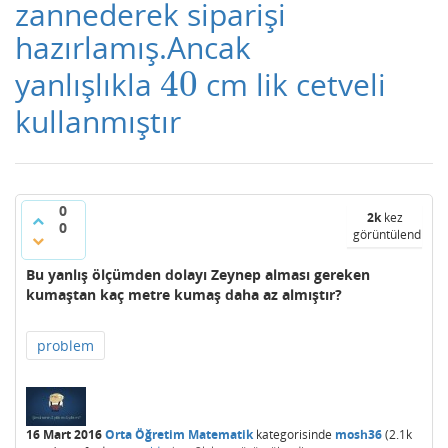
zannederek siparişi
hazırlamış.Ancak
40
yanlışlıkla
cm lik cetveli
40
kullanmıştır
0
2k
kez
0
görüntülendi
Bu yanlış ölçümden dolayı Zeynep alması gereken
kumaştan kaç metre kumaş daha az almıştır?
problem
16 Mart 2016
Orta Öğretim Matematik
kategorisinde
mosh36
(
2.1k