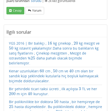
puan)
tarafından
soruldu
|
2k
kez görüntülendi
Cevap
Yorum
İlgili sorular
16
20
YGS 2016 | Bir balıkçı ;
kg çinekop ,
kg mezgit ve
16
20
50
kg istavrit yakalamıştır.Daha sonra bu balıkların kg
50
satış fiyatlarını ; Çinekop mezgitten , Mezgit de
25
istravitden %
daha pahalı olacak biçimde
25
belirlemiştir.
60
50
40
Kenar uzunlukları
cm ,
cm ve
cm olan bir
60
50
40
sandık küp şeklindeki kutularla hiç boşluk kalmayacak
biçimde doldurulacaktır.
3
Bir şehirdeki ticari taksi ücreti , ilk açılışta
TL ve her
3
200
40
m için
kuruştur.
200
40
50
Bir polikinilikte bir doktora
hasta , bir hemşireye de
50
25
hasta düşmektedir. Bu poliklinikteki doktor , hemşire
25