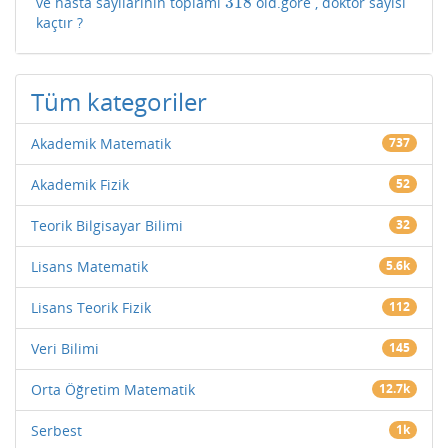
318
ve hasta sayılarının toplamı
old.göre , doktor sayısı
318
kaçtır ?
Tüm kategoriler
Akademik Matematik
737
Akademik Fizik
52
Teorik Bilgisayar Bilimi
32
Lisans Matematik
5.6k
Lisans Teorik Fizik
112
Veri Bilimi
145
Orta Öğretim Matematik
12.7k
Serbest
1k