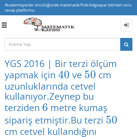
Akademisyenler öncülüğünde matematik/fizik/bilgisayar bilimleri soru
cevap platformu
Toggle
navigation
YGS 2016 | Bir terzi ölçüm
40
50
yapmak için
ve
cm
40
50
uzunluklarında cetvel
kullanıyor.Zeynep bu
6
terziden
metre kumaş
6
50
sipariş etmiştir.Bu terzi
50
cm cetvel kullandığını