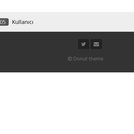
805
Kullanıcı
Donut theme