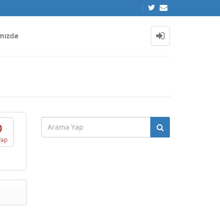
mızda
0
vap