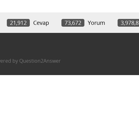
21,912
Cevap
73,672
Yorum
3,978,
ered by
Question2Answer