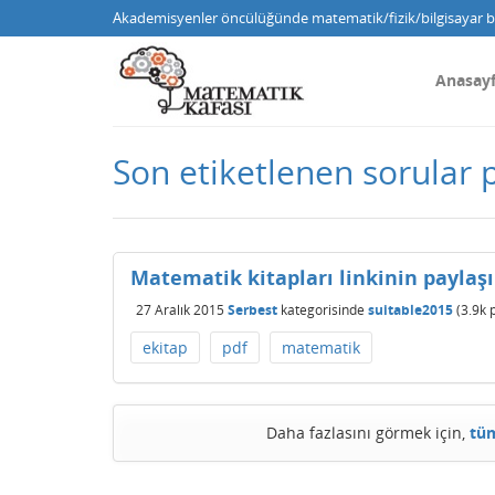
Akademisyenler öncülüğünde matematik/fizik/bilgisayar bi
Anasay
Son etiketlenen sorular 
Matematik kitapları linkinin paylaş
27 Aralık 2015
Serbest
kategorisinde
suitable2015
(
3.9k
p
ekitap
pdf
matematik
Daha fazlasını görmek için,
tüm