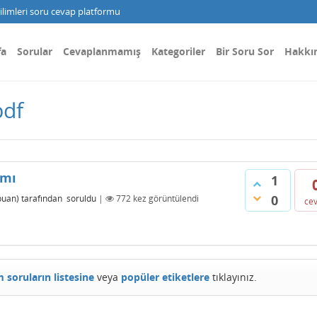
limleri soru cevap platformu
fa
Sorular
Cevaplanmamış
Kategoriler
Bir Soru Sor
Hakkı
pdf
ımı
1
0
uan)
tarafından
soruldu
|
772
kez görüntülendi
ce
 soruların listesine
veya
popüler etiketlere
tıklayınız.