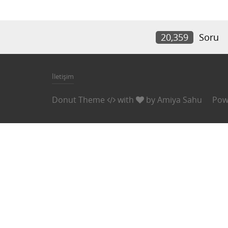
20,359
Soru
İletişim
Donut Theme
with
by
Amiya Sahu
Pow