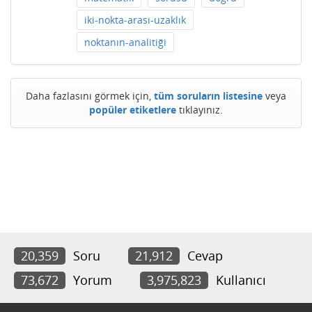
iki-nokta-arası-uzaklık
noktanın-analitiği
Daha fazlasını görmek için,
tüm soruların listesine
veya
popüler etiketlere
tıklayınız.
20,359
Soru
21,912
Cevap
73,672
Yorum
3,975,823
Kullanıcı