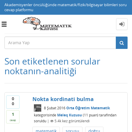
Akademisyenler öncülüğünde matematik/fizik/bilgisayar bilimleri soru
cevap platformu
Toggle
navigation
Son etiketlenen sorular
noktanın-analitiği
Nokta kordinati bulma
0
0
8 Şubat 2016
Orta Öğretim Matematik
1
kategorisinde
Meleq Kuzusu
(
11
puan)
tarafından
soruldu
|
5.4k
kez görüntülendi
cevap
matematik
sorusu
doğru