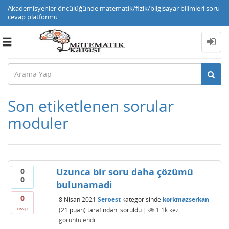
Akademisyenler öncülüğünde matematik/fizik/bilgisayar bilimleri soru
cevap platformu
Toggle
navigation
Son etiketlenen sorular
moduler
Uzunca bir soru daha çözümü
0
0
bulunamadi
0
8 Nisan 2021
Serbest
kategorisinde
korkmazserkan
(
21
puan)
tarafından
soruldu
|
1.1k
kez
cevap
görüntülendi