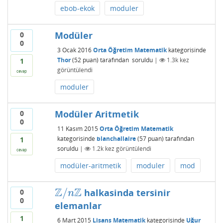
ebob-ekok
moduler
Modüler
0
0
3 Ocak 2016
Orta Öğretim Matematik
kategorisinde
Thor
(
52
puan)
tarafından
soruldu
|
1.3k
kez
1
görüntülendi
cevap
moduler
Modüler Aritmetik
0
0
11 Kasım 2015
Orta Öğretim Matematik
kategorisinde
blanchallaire
(
57
puan)
tarafından
1
soruldu
|
1.2k
kez görüntülendi
cevap
modüler-aritmetik
moduler
mod
Z
Z
/
halkasinda tersinir
0
Z
/
n
Z
n
0
elemanlar
1
6 Mart 2015
Lisans Matematik
kategorisinde
Uğur