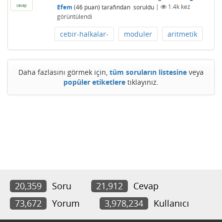
cevap
Efem
(
46
puan)
tarafından
soruldu
|
1.4k
kez
görüntülendi
cebir-halkalar-
moduler
aritmetik
Daha fazlasını görmek için,
tüm soruların listesine
veya
popüler etiketlere
tıklayınız.
20,359
Soru
21,912
Cevap
73,672
Yorum
3,978,234
Kullanıcı