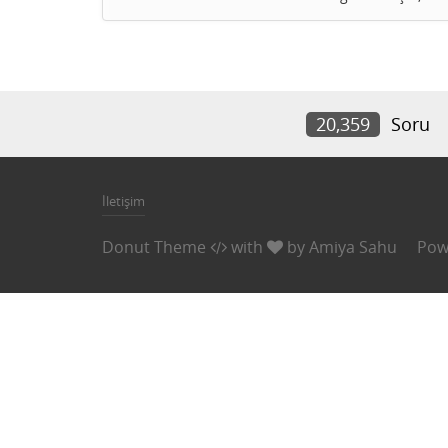
20,359
Soru
İletişim
Donut Theme
with
by
Amiya Sahu
Pow