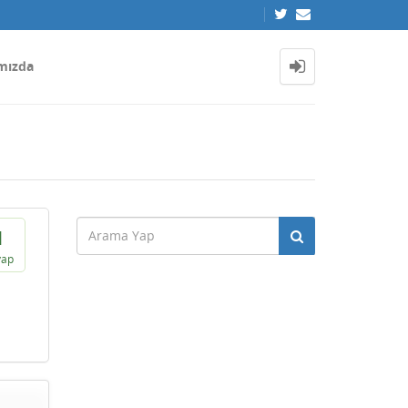
mızda
1
vap