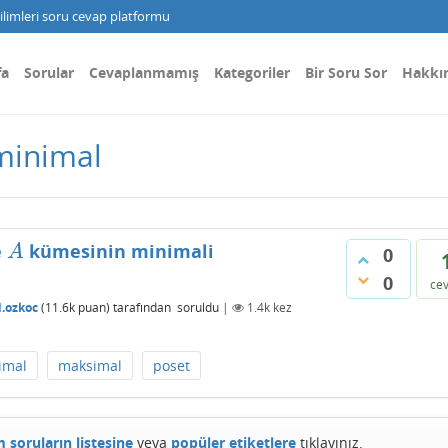
limleri soru cevap platformu
fa
Sorular
Cevaplanmamış
Kategoriler
Bir Soru Sor
Hakkı
 minimal
e
kümesinin minimali
A
A
0
0
ce
.ozkoc
(
11.6k
puan)
tarafından
soruldu
|
1.4k
kez
imal
maksimal
poset
 soruların listesine
veya
popüler etiketlere
tıklayınız.