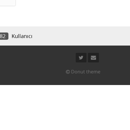
282
Kullanıcı
Donut theme