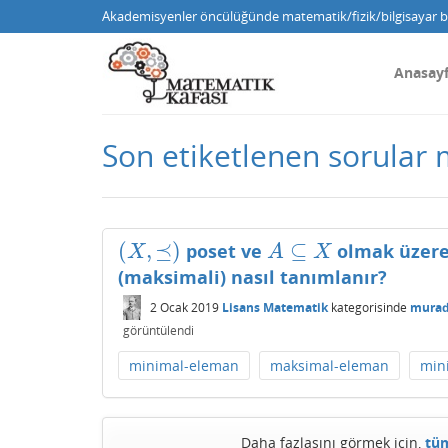
Akademisyenler öncülüğünde matematik/fizik/bilgisayar bi
Anasay
Son etiketlenen sorular
(
,
⪯
)
⊆
poset ve
olmak üzer
(
X
,
⪯
)
A
⊆
X
X
A
X
(maksimali) nasıl tanımlanır?
2 Ocak 2019
Lisans Matematik
kategorisinde
murad
görüntülendi
minimal-eleman
maksimal-eleman
min
Daha fazlasını görmek için,
tüm