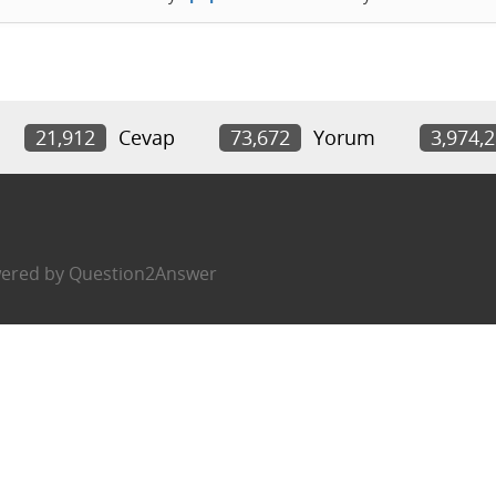
21,912
Cevap
73,672
Yorum
3,974,
ered by
Question2Answer