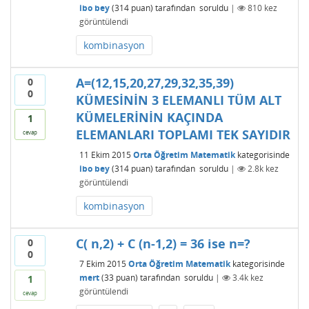
ibo bey
(
314
puan)
tarafından
soruldu
|
810
kez
görüntülendi
kombinasyon
A=(12,15,20,27,29,32,35,39)
0
0
KÜMESİNİN 3 ELEMANLI TÜM ALT
KÜMELERİNİN KAÇINDA
1
ELEMANLARI TOPLAMI TEK SAYIDIR
cevap
11 Ekim 2015
Orta Öğretim Matematik
kategorisinde
ibo bey
(
314
puan)
tarafından
soruldu
|
2.8k
kez
görüntülendi
kombinasyon
C( n,2) + C (n-1,2) = 36 ise n=?
0
0
7 Ekim 2015
Orta Öğretim Matematik
kategorisinde
mert
(
33
puan)
tarafından
soruldu
|
3.4k
kez
1
görüntülendi
cevap