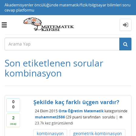
Akademisyenler öncülüğünde matematik/fizik/bilgisayar bilimleri soru
cevap platformu
Toggle
navigation
Son etiketlenen sorular
kombinasyon
Şekilde kaç farklı üçgen vardır?
0
0
24 Ekim 2015
Orta Öğretim Matematik
kategorisinde
muhammet2586
(
29
puan)
tarafından
soruldu
|
2
23.7k
kez görüntülendi
cevap
kombinasyon
geometrik-kombinasyon