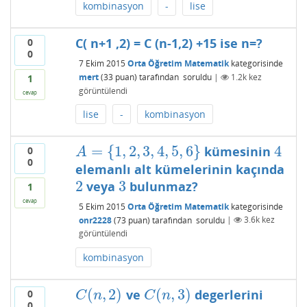
kombinasyon
-
lise
C( n+1 ,2) = C (n-1,2) +15 ise n=?
0
0
7 Ekim 2015
Orta Öğretim Matematik
kategorisinde
mert
(
33
puan)
tarafından
soruldu
|
1.2k
kez
1
görüntülendi
cevap
lise
-
kombinasyon
=
{
1
,
2
,
3
,
4
,
5
,
6
}
4
kümesinin
0
A
=
{
1
,
2
,
3
,
4
,
5
,
6
}
4
A
0
elemanlı alt kümelerinin kaçında
2
3
veya
bulunmaz?
2
3
1
cevap
5 Ekim 2015
Orta Öğretim Matematik
kategorisinde
onr2228
(
73
puan)
tarafından
soruldu
|
3.6k
kez
görüntülendi
kombinasyon
(
,
2
)
(
,
3
)
ve
degerlerini
0
C
(
n
,
2
)
C
(
n
,
3
)
C
n
C
n
0