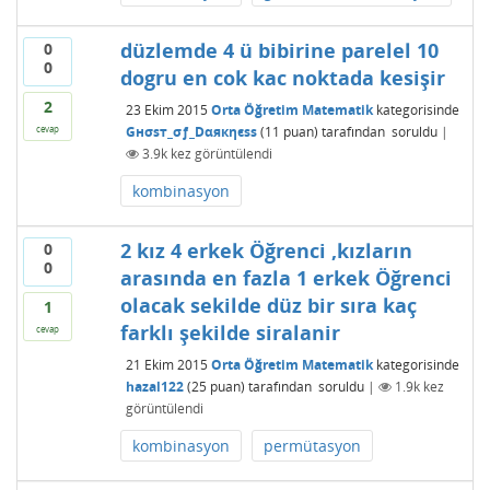
düzlemde 4 ü bibirine parelel 10
0
0
dogru en cok kac noktada kesişir
2
23 Ekim 2015
Orta Öğretim Matematik
kategorisinde
Gнσѕт_σƒ_Dαякηєѕѕ
(
11
puan)
tarafından
soruldu
|
cevap
3.9k
kez görüntülendi
kombinasyon
2 kız 4 erkek Öğrenci ,kızların
0
0
arasında en fazla 1 erkek Öğrenci
olacak sekilde düz bir sıra kaç
1
farklı şekilde siralanir
cevap
21 Ekim 2015
Orta Öğretim Matematik
kategorisinde
hazal122
(
25
puan)
tarafından
soruldu
|
1.9k
kez
görüntülendi
kombinasyon
permütasyon