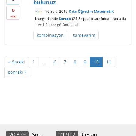
bulunuz.
0
16 Eylül 2015
Orta Öğretim Matematik
cevap
kategorisinde
Sercan
(
25.6k
puan)
tarafından
soruldu
|
1.2k
kez görüntülendi
kombinasyon
tumevarim
« önceki
1
...
6
7
8
9
10
11
sonraki »
20,359
Soru
21,912
Cevap