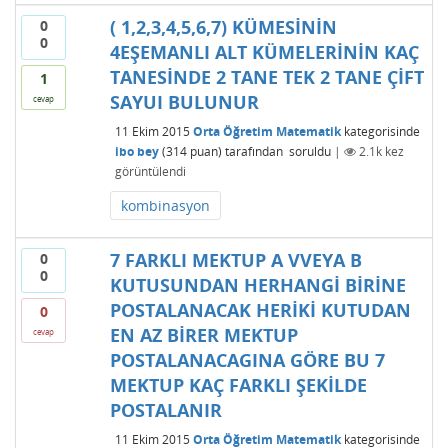
( 1,2,3,4,5,6,7) KÜMESİNİN
0
0
4EŞEMANLI ALT KÜMELERİNİN KAÇ
TANESİNDE 2 TANE TEK 2 TANE ÇİFT
1
SAYUI BULUNUR
cevap
11 Ekim 2015
Orta Öğretim Matematik
kategorisinde
ibo bey
(
314
puan)
tarafından
soruldu
|
2.1k
kez
görüntülendi
kombinasyon
7 FARKLI MEKTUP A VVEYA B
0
0
KUTUSUNDAN HERHANGİ BİRİNE
POSTALANACAK HERİKİ KUTUDAN
0
EN AZ BİRER MEKTUP
cevap
POSTALANACAGINA GÖRE BU 7
MEKTUP KAÇ FARKLI ŞEKİLDE
POSTALANIR
11 Ekim 2015
Orta Öğretim Matematik
kategorisinde