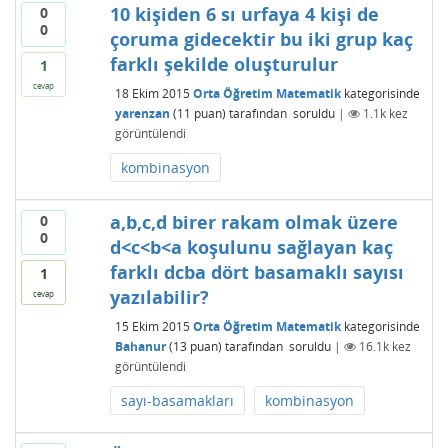
10 kişiden 6 sı urfaya 4 kişi de
0
0
çoruma gidecektir bu iki grup kaç
farklı şekilde oluşturulur
1
cevap
18 Ekim 2015
Orta Öğretim Matematik
kategorisinde
yarenzan
(
11
puan)
tarafından
soruldu
|
1.1k
kez
görüntülendi
kombinasyon
a,b,c,d birer rakam olmak üzere
0
0
d<c<b<a koşulunu sağlayan kaç
farklı dcba dört basamaklı sayısı
1
yazılabilir?
cevap
15 Ekim 2015
Orta Öğretim Matematik
kategorisinde
Bahanur
(
13
puan)
tarafından
soruldu
|
16.1k
kez
görüntülendi
sayı-basamakları
kombinasyon