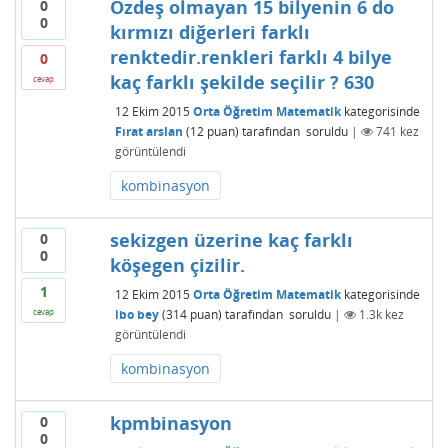
Özdeş olmayan 15 bilyenin 6 do
0
0
kırmızı diğerleri farklı
renktedir.renkleri farklı 4 bilye
0
kaç farklı şekilde seçilir ? 630
cevap
12 Ekim 2015
Orta Öğretim Matematik
kategorisinde
Fırat arslan
(
12
puan)
tarafından
soruldu
|
741
kez
görüntülendi
kombinasyon
sekizgen üzerine kaç farklı
0
0
köşegen çizilir.
1
12 Ekim 2015
Orta Öğretim Matematik
kategorisinde
ibo bey
(
314
puan)
tarafından
soruldu
|
1.3k
kez
cevap
görüntülendi
kombinasyon
kpmbinasyon
0
0