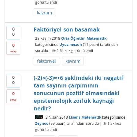
görüntülendi
kavram
Faktöriyel son basamak
0
0
28 Kasım 2018
Orta Öğretim Matematik
kategorisinde
Uyuz mezun
(
11
puan)
tarafından
0
soruldu
|
2.6k
kez görüntülendi
cevap
faktöriyel
kavram
(-2)×(-3)=+6 şeklindeki iki negatif
0
0
tam sayının çarpımının
sonucunun pozitif olmasındaki
0
epistemolojik zorluk kaynağı
cevap
nedir?
3 Nisan 2018
Lisans Matematik
kategorisinde
Zeynoo
(
99
puan)
tarafından
soruldu
|
1.2k
kez
görüntülendi