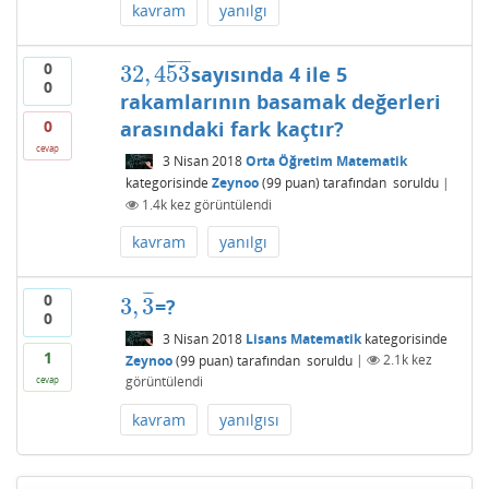
kavram
yanılgı
¯
¯
¯
¯
¯
0
32
,
4
53
sayısında 4 ile 5
32
,
4
53
¯
0
rakamlarının basamak değerleri
0
arasındaki fark kaçtır?
cevap
3 Nisan 2018
Orta Öğretim Matematik
kategorisinde
Zeynoo
(
99
puan)
tarafından
soruldu
|
1.4k
kez görüntülendi
kavram
yanılgı
¯
¯
¯
0
3
,
3
=?
3
,
3
¯
0
3 Nisan 2018
Lisans Matematik
kategorisinde
1
Zeynoo
(
99
puan)
tarafından
soruldu
|
2.1k
kez
görüntülendi
cevap
kavram
yanılgısı