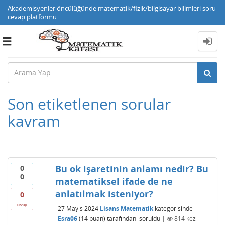
Akademisyenler öncülüğünde matematik/fizik/bilgisayar bilimleri soru
cevap platformu
Toggle
navigation
Son etiketlenen sorular
kavram
Bu ok işaretinin anlamı nedir? Bu
0
0
matematiksel ifade de ne
anlatılmak isteniyor?
0
cevap
27 Mayıs 2024
Lisans Matematik
kategorisinde
Esra06
(
14
puan)
tarafından
soruldu
|
814
kez