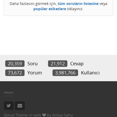
Daha fazlasını görmek için,
tüm soruların listesine
veya
popüler etiketlere
tıklayınız.
20,359
Soru
21,912
Cevap
73,672
Yorum
3,981,766
Kullanıcı
İletişim
Donut Theme
with
by
Amiya Sahu