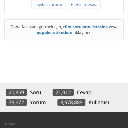
sayılar-kuramı
hensel-önsavı
Daha fazlasını görmek için,
tüm soruların listesine
veya
popüler etiketlere
tıklayınız.
20,359
Soru
21,912
Cevap
73,672
Yorum
3,978,889
Kullanıcı
İletişim