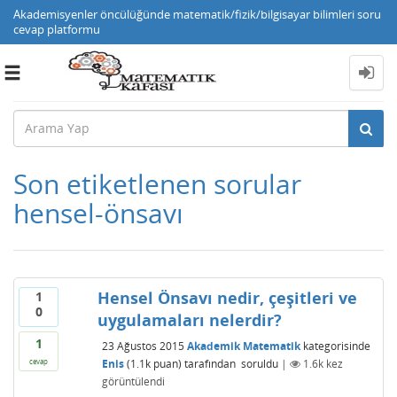
Akademisyenler öncülüğünde matematik/fizik/bilgisayar bilimleri soru
cevap platformu
Toggle
navigation
Son etiketlenen sorular
hensel-önsavı
Hensel Önsavı nedir, çeşitleri ve
1
0
uygulamaları nelerdir?
1
23 Ağustos 2015
Akademik Matematik
kategorisinde
Enis
(
1.1k
puan)
tarafından
soruldu
|
1.6k
kez
cevap
görüntülendi