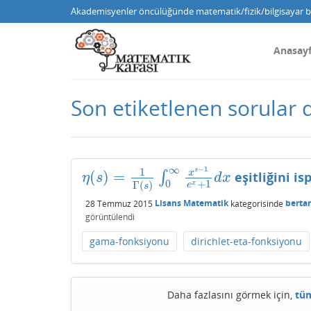
Akademisyenler öncülüğünde matematik/fizik/bilgisayar bi
Anasay
Son etiketlenen sorular 
∞
−
1
1
s
(
)
=
x
∫
eşitliğini is
η
(
s
)
=
1
Γ
(
s
)
∫
0
∞
x
s
−
1
e
x
+
1
d
x
η
s
d
x
0
+
1
Γ
(
)
x
e
s
28 Temmuz 2015
Lisans Matematik
kategorisinde
berta
görüntülendi
gama-fonksiyonu
dirichlet-eta-fonksiyonu
Daha fazlasını görmek için,
tüm