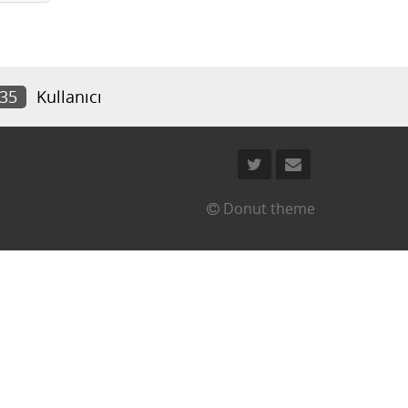
935
Kullanıcı
Donut theme