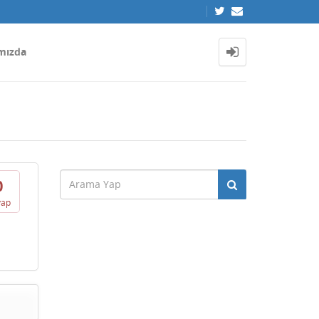
mızda
0
vap