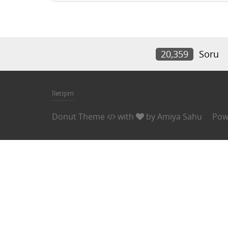
20,359
Soru
İletişim
Donut Theme
with
by
Amiya Sahu
Pow