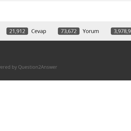
21,912
Cevap
73,672
Yorum
3,978,
ered by
Question2Answer