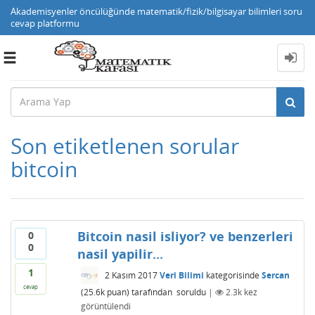
Akademisyenler öncülüğünde matematik/fizik/bilgisayar bilimleri soru
cevap platformu
Toggle
navigation
Son etiketlenen sorular
bitcoin
Bitcoin nasil isliyor? ve benzerleri
0
0
nasil yapilir...
1
2 Kasım 2017
Veri Bilimi
kategorisinde
Sercan
cevap
(
25.6k
puan)
tarafından
soruldu
|
2.3k
kez
görüntülendi