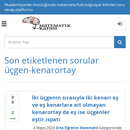
Akademisyenler öncülüğünde matematik/fizik/bilgisayar bilimleri soru
cevap platformu
Toggle
navigation
Son etiketlenen sorular
üçgen-kenarortay
İki üçgenin sırasıyla iki kenarı eş
0
0
ve eş kenarlara ait olmayan
kenarortay da eş ise üçgenler
2
eştir.ispatı
cevap
4 Mayıs 2024
Orta Öğretim Matematik
kategorisinde