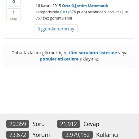
0
16 Kasım 2015
Orta Öğretim Matematik
kategorisinde
Cris
(
876
puan)
tarafından
soruldu
|
1
757
kez görüntülendi
cevap
üçgen-kenarortay
Daha fazlasını görmek için,
tüm soruların listesine
veya
popüler etiketlere
tıklayınız.
20,359
Soru
21,912
Cevap
73,672
Yorum
3,979,152
Kullanıcı