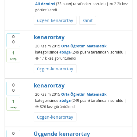
Ali demirci
(
33
puan)
tarafından
soruldu
|
2.2k
kez
görüntülendi
üçgen-kenarortay
kanıt
kenarortay
0
0
20 Kasım 2015
Orta Öğretim Matematik
kategorisinde
atolga
(
249
puan)
tarafından
soruldu
|
1
1.1k
kez görüntülendi
cevap
üçgen-kenarortay
kenarortay
0
0
20 Kasım 2015
Orta Öğretim Matematik
kategorisinde
atolga
(
249
puan)
tarafından
soruldu
|
1
826
kez görüntülendi
cevap
üçgen-kenarortay
Üçgende kenarortay
0