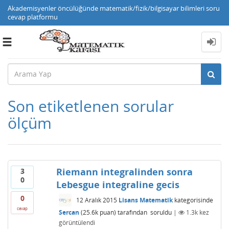
Akademisyenler öncülüğünde matematik/fizik/bilgisayar bilimleri soru
cevap platformu
Toggle
navigation
Son etiketlenen sorular
ölçüm
Riemann integralinden sonra
3
0
Lebesgue integraline gecis
0
12 Aralık 2015
Lisans Matematik
kategorisinde
cevap
Sercan
(
25.6k
puan)
tarafından
soruldu
|
1.3k
kez
görüntülendi