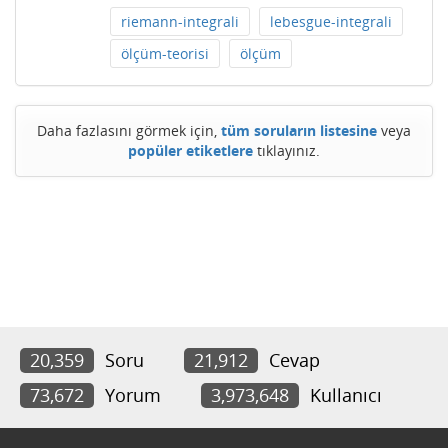
riemann-integrali
lebesgue-integrali
ölçüm-teorisi
ölçüm
Daha fazlasını görmek için,
tüm soruların listesine
veya
popüler etiketlere
tıklayınız.
20,359
Soru
21,912
Cevap
73,672
Yorum
3,973,648
Kullanıcı