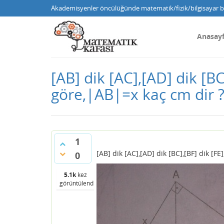
Akademisyenler öncülüğünde matematik/fizik/bilgisayar bi
Anasay
[AB] dik [AC],[AD] dik [
göre,|AB|=x kaç cm dir 
1
[AB] dik [AC],[AD] dik [BC],[BF] dik 
0
5.1k
kez
görüntülendi