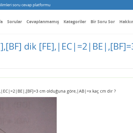
limleri soru cevap platformu
fa
Sorular
Cevaplanmamış
Kategoriler
Bir Soru Sor
Hakkı
BC],[BF] dik [FE],|EC|=2|BE|,[BF
?
[FE],|EC|=2|BE|,[BF]=3 cm olduğuna göre,|AB|=x kaç cm dir ?