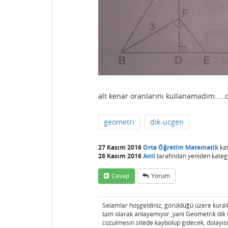
alt kenar oranlarını kullanamadım...
geometri
dik-ucgen
27 Kasım 2016
Orta Öğretim Matematik
kat
28 Kasım 2016
Anil
tarafından
yeniden katego
Cevap
Yorum
Selamlar hoşgeldiniz, görüldüğü üzere kurall
tam olarak anlayamıyor ,yani Geometrik dik 
cozulmesın sitede kaybolup gidecek, dolayısı