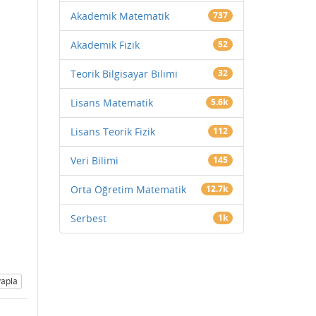
Akademik Matematik
737
Akademik Fizik
52
Teorik Bilgisayar Bilimi
32
Lisans Matematik
5.6k
Lisans Teorik Fizik
112
Veri Bilimi
145
Orta Öğretim Matematik
12.7k
Serbest
1k
apla