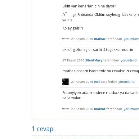
Oklit yan kenarlar icin ne diyor?
2
=
.
disinda Oklitin soyledigi baska bir
h
2
=
p
.
k
h
p
k
yapin.
Kolay gelsin
27 Kasım 2016
matbaz
tarafından
yorumland
öklid'i gizlemişler sanki :).teşekkür ederim
27 Kasım 2016
SilentMary
tarafından
yorumlandı
matbaz hocam isterseniz bu cevabınızı cevap
27 Kasım 2016
Anil
tarafından
yorumlandı
Fotonyiyen adam sadece matbaz ya da sadece 
caliamalar
27 Kasım 2016
matbaz
tarafından
yorumland
1
cevap