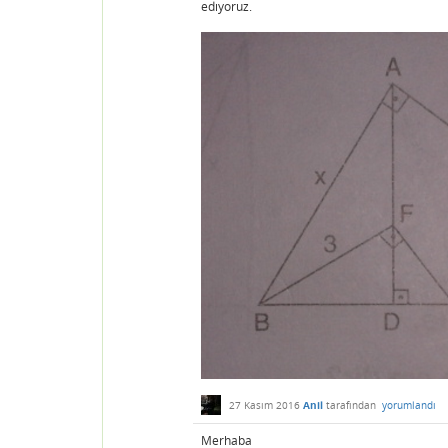
edıyoruz.
27 Kasım 2016
Anil
tarafından
yorumlandı
Merhaba