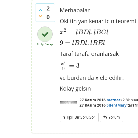
2
Merhabalar
0
Oklitin yan kenar icin teoremi y
2
=
.
x
2
=
l
B
D
l
.
l
B
C
l
x
l
B
D
l
l
B
C
l
9
=
.
9
=
l
B
D
l
.
l
B
E
l
l
B
D
l
l
B
E
l
En İyi Cevap
Taraf tarafa oranlarsak
2
=
3
x
x
2
9
=
3
9
ve burdan da x ele edilir.
Kolay gelsin
27 Kasım 2016
matbaz
(
2.8k
pua
27 Kasım 2016
SilentMary
tarafı
Ilgili Bir Soru Sor
Yorum