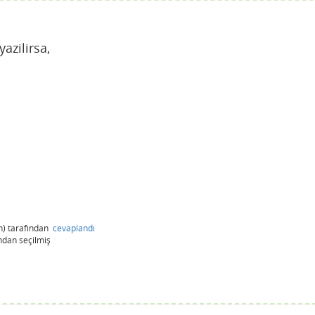
azilirsa,
n)
tarafından
cevaplandı
ndan
seçilmiş