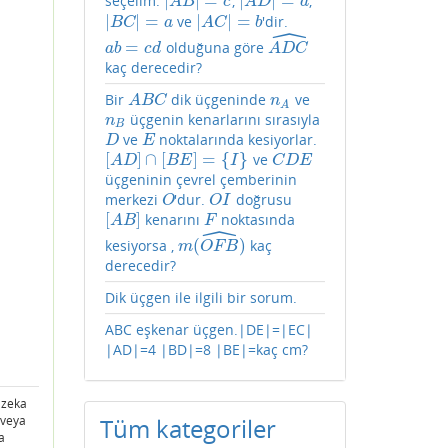
|
|
=
|
|
=
seçelim.
,
,
|
A
B
|
=
c
|
A
D
|
=
d
A
B
c
A
D
d
|
|
=
|
|
=
ve
'dir.
|
B
C
|
=
a
|
A
C
|
=
b
B
C
a
A
C
b
ˆ
=
olduğuna göre
a
b
=
c
d
A
D
C
^
a
b
c
d
A
D
C
kaç derecedir?
Bir
dik üçgeninde
ve
A
B
C
n
A
A
B
C
n
A
üçgenin kenarlarını sırasıyla
n
B
n
B
ve
noktalarında kesiyorlar.
D
E
D
E
[
]
∩
[
]
=
{
}
ve
[
A
D
]
∩
[
B
E
]
=
{
I
}
C
D
E
A
D
B
E
I
C
D
E
üçgeninin çevrel çemberinin
merkezi
'dur.
doğrusu
O
O
I
O
O
I
[
]
kenarını
noktasında
[
A
B
]
F
A
B
F
ˆ
(
)
kesiyorsa ,
kaç
m
(
O
F
B
^
)
m
O
F
B
derecedir?
Dik üçgen ile ilgili bir sorum.
ABC eşkenar üçgen.|DE|=|EC|
|AD|=4 |BD|=8 |BE|=kaç cm?
 zeka
 veya
Tüm kategoriler
a