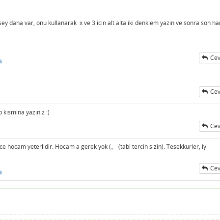
sey daha var, onu kullanarak x ve 3 icin alt alta iki denklem yazin ve sonra son h
Cev
ı
Cev
 kısmına yazınız :)
Cev
hocam yeterlidir. Hocam a gerek yok (。 (tabi tercih sizin). Tesekkurler, iyi
Cev
ı