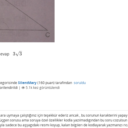
–
√
3
3
..cevap
3
3
egorisinde
SilentMary
(
160
puan)
tarafından
soruldu
rilendirildi
|
5.1k
kez görüntülendi
ara uymaya çalıştığınız için teşekkür ederiz ancak , bu sorunun karakterini yapay
üçgen sorusu ama soruya özel özellikler kodla yazılmadıgından bu soru cozulsun
yla sadece bu aşşagıdakı resmı koyup, kalan bılgılerı de kodlayarak yazmanızı rıc