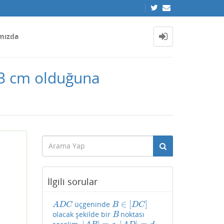
mızda
]=3 cm olduğuna
İlgili sorular
∈
[
]
üçgeninde
A
D
C
B
∈
[
D
C
]
A
D
C
B
D
C
olacak şekilde bir
noktası
B
B