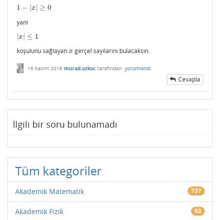
1
−
|
|
≥
0
1
−
|
x
|
≥
0
x
yani
|
|
≤
1
|
x
|
≤
1
x
koşulunu sağlayan
gerçel sayılarını bulacaksın.
x
x
16 Kasım 2016
murad.ozkoc
tarafından
yorumlandı
Cevapla
İlgili bir soru bulunamadı
Tüm kategoriler
Akademik Matematik
737
Akademik Fizik
52