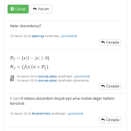
Cevap
Yorum
Neler dusundunuz?
16 Kasım 2016
alpercay
tarafından
yorumlandı
Cevapla
=
{
|
1
−
|
|
≥
0
}
D
D
f
=
{
x
|
1
−
|
x
|
≥
0
}
x
x
f
=
{
(
)
|
∈
}
R
R
f
=
{
f
(
x
)
|
x
∈
D
f
}
D
f
x
x
f
f
16 Kasım 2016
murad.ozkoc
tarafından
yorumlandı
16 Kasım 2016
murad.ozkoc
tarafından
düzenlendi
Cevapla
1-|x|>0 oldunu düsündüm (büyük eşit ama mutlak deger kafamı
karıstırdı.
16 Kasım 2016
ibrahim1564
tarafından
yorumlandı
Cevapla