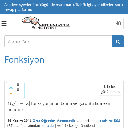
Akademisyenler öncülüğünde matematik/fizik/bilgisayar bilimleri soru
cevap platformu
Toggle
navigation
Fonksiyon
0
1.1k
kez
0
görüntülendi
−
−
−
−
−
−
1
−
|
|
√
1)
fonksiyonunun tanım ve görüntü kümesini
1
−
|
x
|
x
bulunuz.
16 Kasım 2016
Orta Öğretim Matematik
kategorisinde
ibrahim1564
(
87
puan)
tarafından
soruldu
|
1.1k
kez görüntülendi