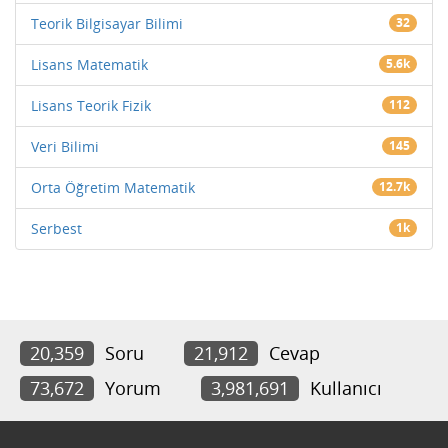
Teorik Bilgisayar Bilimi
32
Lisans Matematik
5.6k
Lisans Teorik Fizik
112
Veri Bilimi
145
Orta Öğretim Matematik
12.7k
Serbest
1k
20,359
Soru
21,912
Cevap
73,672
Yorum
3,981,691
Kullanıcı