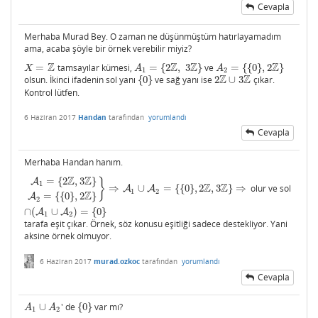
Cevapla
Merhaba Murad Bey. O zaman ne düşünmüştüm hatırlayamadım
ama, acaba şöyle bir örnek verebilir miyiz?
Z
Z
Z
Z
=
tamsayılar kümesi,
=
{
2
,
3
}
ve
=
{
{
0
}
,
2
}
X
=
Z
A
1
=
{
2
Z
,
3
Z
}
A
2
=
{
{
0
}
,
2
Z
}
X
A
A
1
2
Z
Z
olsun. İkinci ifadenin sol yanı
{
0
}
ve sağ yanı ise
2
∪
3
çıkar.
{
0
}
2
Z
∪
3
Z
Kontrol lütfen.
6 Haziran 2017
Handan
tarafından
yorumlandı
Cevapla
Merhaba Handan hanım.
Z
Z
=
{
2
,
3
}
A
}
1
Z
Z
⇒
∪
=
{
{
0
}
,
2
,
3
}
⇒
olur ve sol
A
1
=
{
2
Z
,
3
Z
}
A
2
=
{
{
0
}
,
2
Z
}
}
⇒
A
A
1
∪
A
A
2
=
{
{
0
}
,
2
Z
,
3
Z
}
⇒
∩
(
A
1
∪
A
2
)
=
{
0
}
1
2
Z
=
{
{
0
}
,
2
}
A
2
∩
(
∪
)
=
{
0
}
A
A
1
2
tarafa eşit çıkar. Örnek, söz konusu eşitliği sadece destekliyor. Yani
aksine örnek olmuyor.
6 Haziran 2017
murad.ozkoc
tarafından
yorumlandı
Cevapla
∪
' de
{
0
}
var mı?
A
1
∪
A
2
{
0
}
A
A
1
2