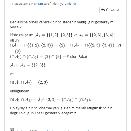
11 Mayıs 2015
Handan
tarafından
yorumlandı
Cevapla
Ben aksine örnek vererek birinci ifadenin yanlışlığını göstereyim.
Şöyle ki:
R
'de çalışalım.
=
{
{
1
,
2
}
,
{
2
,
3
}
}
ve
=
{
{
2
,
3
}
,
{
3
,
4
}
}
R
A
A
1
=
{
{
1
,
2
}
,
{
2
,
3
}
}
A
A
2
=
{
{
2
,
3
}
,
{
3
,
4
}
}
1
2
olsun.
∩
=
∩
{
{
1
,
2
}
,
{
2
,
3
}
}
=
{
2
}
,
∩
=
∩
{
{
2
,
3
}
,
{
3
,
4
}
}
ve
∩
A
A
1
=
∩
{
{
1
,
2
}
,
{
2
,
3
}
}
=
{
2
}
,
∩
A
2
=
∩
{
{
2
,
3
}
,
{
3
A
,
4
}
}
=
{
3
}
1
2
=
{
3
}
(
∩
)
∩
(
∩
)
=
{
2
}
∩
{
3
}
=
∅
olur. Fakat
(
∩
A
A
1
)
∩
(
∩
A
2
)
A
=
{
2
}
∩
{
3
}
=
∅
1
2
∩
=
{
{
2
,
3
}
}
A
A
1
∩
A
A
2
=
{
{
2
,
3
}
}
1
2
ve
∩
(
∩
)
=
{
2
,
3
}
A
∩
(
A
1
∩
A
A
2
)
=
{
2
,
3
}
1
2
olduğundan
∩
(
∩
)
=
∅
≠
{
2
,
3
}
=
(
∩
)
∩
(
∩
)
.
A
∩
A
(
A
1
∩
A
2
)
=
∅
≠
{
2
,
3
}
=
(
∩
A
1
)
∩
A
(
∩
A
2
)
.
A
1
2
1
2
Dolayısıyla birinci önerme yanlış. Benim merak ettiğim ikincinin
doğru olduğunu nasıl gösterebileceğimiz.