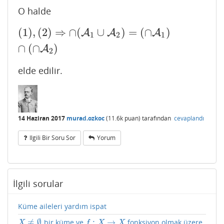
O halde
(
1
)
,
(
2
)
⇒
∩
(
∪
)
=
(
∩
)
(
1
)
,
(
2
)
⇒
∩
A
(
A
1
∪
A
A
2
)
=
(
∩
A
1
)
∩
(
A
∩
A
2
)
1
2
1
∩
(
∩
)
A
2
elde edilir.
14 Haziran 2017
murad.ozkoc
(
11.6k
puan)
tarafından
cevaplandı
Ilgili Bir Soru Sor
Yorum
İlgili sorular
Küme aileleri yardım ispat
≠
∅
:
→
bir küme ve
fonksiyon olmak üzere
X
≠
∅
f
:
X
→
X
X
f
X
X