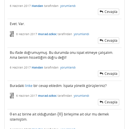
6 Haziran 2017
Handan
tarafından
yorumlandı
Cevapla
Evet. Var.
6 Haziran 2017
murad.ozkoc
tarafından
yorumlandı
Cevapla
Bu ifade doğrumuymuş. Bu durumda onu ispat etmeye çalışalım.
Ama benim hissettiğim doğru değil!
6 Haziran 2017
Handan
tarafından
yorumlandı
Cevapla
Buradaki
linke
bir cevap ekledim. İspata yönelik görüşleriniz?
6 Haziran 2017
murad.ozkoc
tarafından
yorumlandı
Cevapla
0
en az birine ait olduğundan
{
0
}
birleşime ait olur mu demek
0
{
0
}
istemiştim.