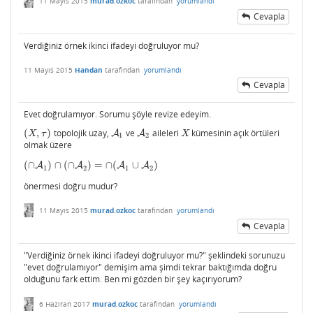
11 Mayıs 2015
murad.ozkoc
tarafından
yorumlandı
Cevapla
Verdiğiniz örnek ikinci ifadeyi doğruluyor mu?
11 Mayıs 2015
Handan
tarafından
yorumlandı
Cevapla
Evet doğrulamıyor. Sorumu şöyle revize edeyim.
(
,
)
topolojik uzay,
ve
aileleri
kümesinin açık örtüleri
(
X
,
τ
)
A
A
1
A
A
2
X
X
τ
X
1
2
olmak üzere
(
∩
)
∩
(
∩
)
=
∩
(
∪
)
A
(
∩
A
1
)
∩
(
A
∩
A
2
)
=
∩
(
A
1
A
∪
A
2
)
A
1
2
1
2
önermesi doğru mudur?
11 Mayıs 2015
murad.ozkoc
tarafından
yorumlandı
Cevapla
"Verdiğiniz örnek ikinci ifadeyi doğruluyor mu?" şeklindeki sorunuzu
"evet doğrulamıyor" demişim ama şimdi tekrar baktığımda doğru
olduğunu fark ettim. Ben mi gözden bir şey kaçırıyorum?
6 Haziran 2017
murad.ozkoc
tarafından
yorumlandı