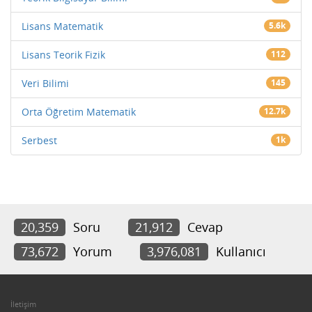
Lisans Matematik
5.6k
Lisans Teorik Fizik
112
Veri Bilimi
145
Orta Öğretim Matematik
12.7k
Serbest
1k
20,359
Soru
21,912
Cevap
73,672
Yorum
3,976,081
Kullanıcı
İletişim