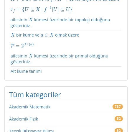
−
1
=
{
⊆
|
[
]
⊆
}
τ
f
=
{
U
⊆
X
|
f
−
1
[
U
]
⊆
U
}
τ
U
X
f
U
U
f
ailesinin
kümesi üzerinde bir topoloji olduğunu
X
X
gösteriniz.
∈
bir küme ve
olmak üzere
X
a
∈
X
X
a
X
∖
{
}
X
a
=
2
P
P
=
2
X
∖
{
a
}
ailesinin
kümesi üzerinde bir primal olduğunu
X
X
gösteriniz.
Alt küme tanımı
Tüm kategoriler
Akademik Matematik
737
Akademik Fizik
52
Teorik Bilgisayar Bilimi
32