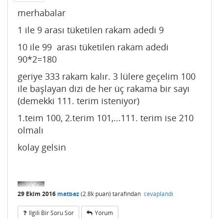
merhabalar
1 ile 9 arası tüketilen rakam adedi 9
10 ile 99 arası tüketilen rakam adedi
90*2=180
geriye 333 rakam kalır. 3 lülere geçelim 100
ile başlayan dizi de her üç rakama bir sayı
(demekki 111. terim isteniyor)
1.teim 100, 2.terim 101,...111. terim ise 210
olmalı
kolay gelsin
29 Ekim 2016
matbaz
(
2.8k
puan)
tarafından
cevaplandı
Ilgili Bir Soru Sor
Yorum