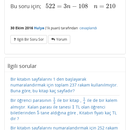
522
=
3
−
108
=
210
Bu soru için;
522
=
3
n
−
108
n
=
210
n
n
30 Ekim 2016
Hulya
(
1k
puan)
tarafından
cevaplandı
Ilgili Bir Soru Sor
Yorum
İlgili sorular
Bir kitabın sayfalarını 1 den başlayarak
numaralandırmak için toplam 237 rakam kullanılmıştır.
Buna göre, bu kitap kaç sayfadır?
1
1
Bir öğrenci parasının
ile bir kitap ,
ile de bir kalem
1
3
1
4
3
4
1
almıştır. Kalan parası ile tanesi
TL olan öğrenci
1
5
biletlerinden
tane aldığına göre , Kitabın fiyatı kaç TL
5
dir ?
Bir kitabın sayfalarını numaralandırmak için 252 rakam