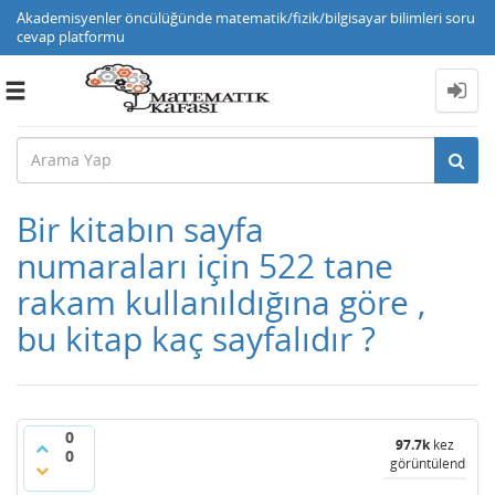
Akademisyenler öncülüğünde matematik/fizik/bilgisayar bilimleri soru
cevap platformu
Toggle
navigation
Bir kitabın sayfa
numaraları için 522 tane
rakam kullanıldığına göre ,
bu kitap kaç sayfalıdır ?
0
97.7k
kez
0
görüntülendi