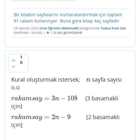
Bir kitabın sayfalarını numaralandırmak için toplam
91 rakam kullanılıyor. Buna göre kitap kaç sayfadır
28 Haziran 2023
Orta Öğretim Matematik
kategorisinde
Tuana İrem Can
tarafından
soruldu
|
1.2k
kez görüntülendi
1
0
Kural oluşturmak istersek;
sayfa sayısı
n
n
o.ü
=
3
−
108
(3 basamaklı
r
a
k
a
m
s
a
y
=
3
n
−
108
r
a
k
a
m
s
a
y
n
için)
=
2
−
9
[2 basamaklı
r
a
k
a
m
s
a
y
=
2
n
−
9
r
a
k
a
m
s
a
y
n
için]