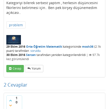
Kategoriyi bilerek serbest yaptım , herkesin düşüncesini
fikirlerini belirtmesi için.. Ben pek birşey düşünemedim
açıkcası..
problem
29 Ekim 2016
Orta Öğretim Matematik
kategorisinde
mosh36
(
2.1k
puan)
tarafından
soruldu
30 Ekim 2016
Sercan
tarafından
yeniden kategorilendirildi
|
97.7k
kez görüntülendi
Cevap
Yorum
2
Cevaplar
1
0