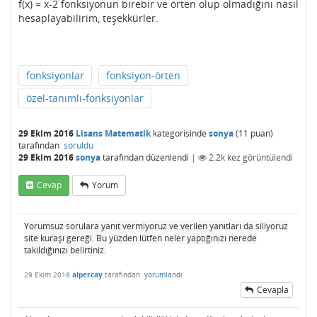
f(x) = x-2 fonksiyonun birebir ve örten olup olmadığını nasıl
hesaplayabilirim, teşekkürler.
fonksiyonlar
fonksiyon-örten
özel-tanımlı-fonksiyonlar
29 Ekim 2016
Lisans Matematik
kategorisinde
sonya
(
11
puan)
tarafından
soruldu
29 Ekim 2016
sonya
tarafından
düzenlendi
|
2.2k
kez görüntülendi
Cevap
Yorum
Yorumsuz sorulara yanıt vermiyoruz ve verilen yanıtları da siliyoruz
site kuraşı gereği. Bu yüzden lütfen neler yaptığınızı nerede
takıldığınızı belirtiniz.
29 Ekim 2016
alpercay
tarafından
yorumlandı
Cevapla