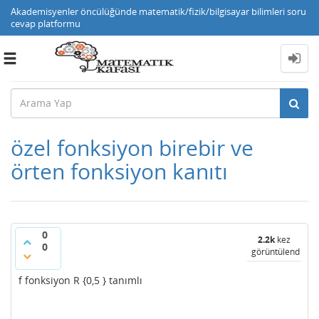
Akademisyenler öncülüğünde matematik/fizik/bilgisayar bilimleri soru
cevap platformu
Toggle
navigation
özel fonksiyon birebir ve
örten fonksiyon kanıtı
0
2.2k
kez
0
görüntülendi
f fonksiyon R {0,5 } tanımlı