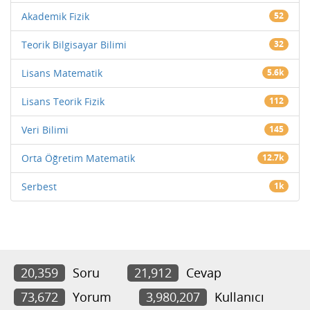
Akademik Fizik
52
Teorik Bilgisayar Bilimi
32
Lisans Matematik
5.6k
Lisans Teorik Fizik
112
Veri Bilimi
145
Orta Öğretim Matematik
12.7k
Serbest
1k
20,359
Soru
21,912
Cevap
73,672
Yorum
3,980,207
Kullanıcı