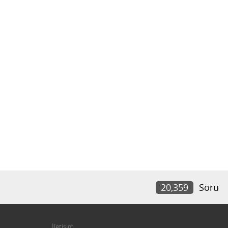
20,359
Soru
İletişim