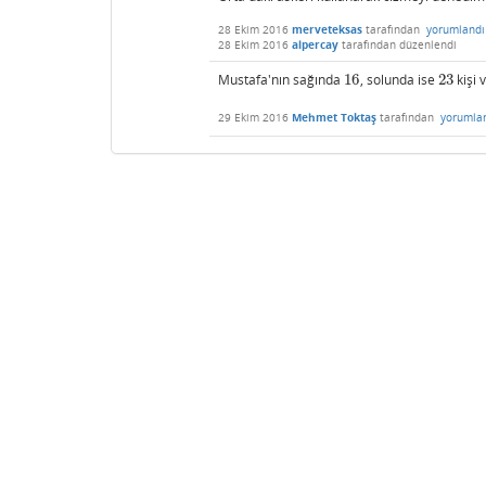
28 Ekim 2016
merveteksas
tarafından
yorumlandı
28 Ekim 2016
alpercay
tarafından
düzenlendi
Mustafa'nın sağında
16
, solunda ise
23
kişi 
16
23
29 Ekim 2016
Mehmet Toktaş
tarafından
yorumla