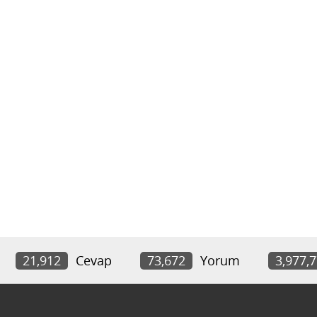
21,912
Cevap
73,672
Yorum
3,977,