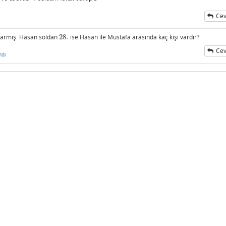
Cev
varmış. Hasan soldan
28.
ise Hasan ile Mustafa arasında kaç kişi vardır?
28.
Cev
ndı