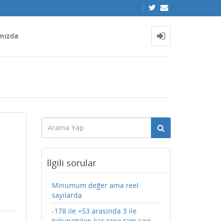
mızda
İlgili sorular
Minumum değer ama reel
sayılarda
-178 ile +53 arasinda 3 ile
bolunebilen kac tane tam sayi