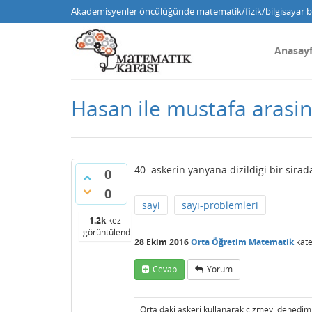
Akademisyenler öncülüğünde matematik/fizik/bilgisayar bi
Anasay
Hasan ile mustafa arasind
40 askerin yanyana dizildigi bir sira
0
0
sayi
sayı-problemleri
1.2k
kez
görüntülendi
28 Ekim 2016
Orta Öğretim Matematik
kate
Cevap
Yorum
Orta daki askeri kullanarak cizmeyi denedim