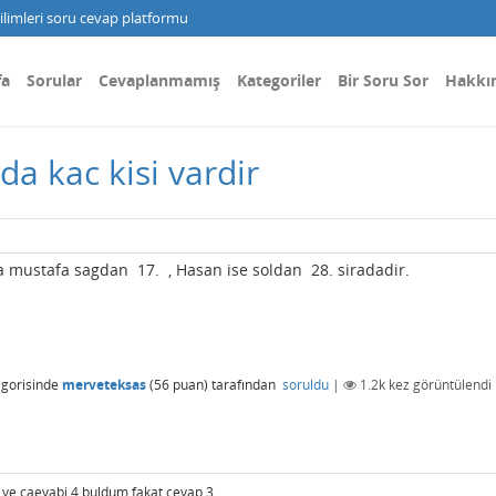
limleri soru cevap platformu
fa
Sorular
Cevaplanmamış
Kategoriler
Bir Soru Sor
Hakkı
a kac kisi vardir
da mustafa sagdan 17. , Hasan ise soldan 28. siradadir.
gorisinde
merveteksas
(
56
puan)
tarafından
soruldu
|
1.2k
kez görüntülendi
 ve caevabi 4 buldum fakat cevap 3