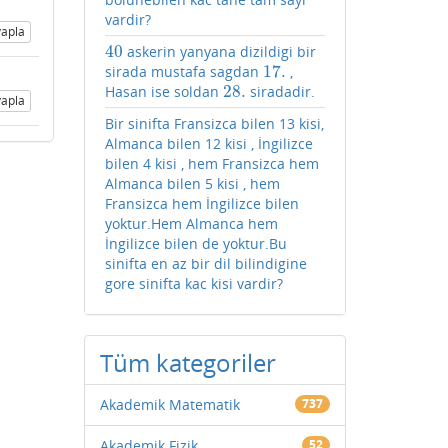
vardir?
apla
40
askerin yanyana dizildigi bir
40
17.
sirada mustafa sagdan
,
17.
28.
Hasan ise soldan
siradadir.
28.
apla
Bir sinifta Fransizca bilen 13 kisi,
Almanca bilen 12 kisi , İngilizce
bilen 4 kisi , hem Fransizca hem
Almanca bilen 5 kisi , hem
Fransizca hem İngilizce bilen
yoktur.Hem Almanca hem
İngilizce bilen de yoktur.Bu
sinifta en az bir dil bilindigine
gore sinifta kac kisi vardir?
Tüm kategoriler
Akademik Matematik
737
Akademik Fizik
52