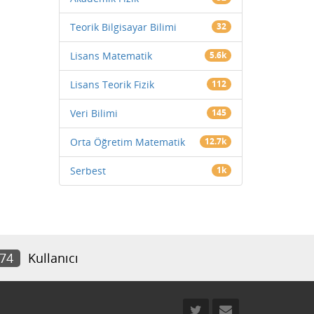
Teorik Bilgisayar Bilimi
32
Lisans Matematik
5.6k
Lisans Teorik Fizik
112
Veri Bilimi
145
Orta Öğretim Matematik
12.7k
Serbest
1k
774
Kullanıcı