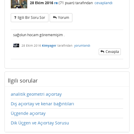
28 Ekim 2016
ra
(
71
puan)
tarafından
cevaplandı
Ilgili Bir Soru Sor
Yorum
sağolun hocam görememişim .
28 Ekim 2016
Kimyager
tarafından
yorumlandı
Cevapla
İlgili sorular
analitik geometri açıortay
Dış açıortay ve kenar bağıntıları
Üçgende açıortay
Dik Üçgen ve Açıortay Sorusu