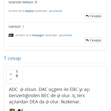
sürprizler bekliyor :D
28 Ekim 2016
baykus
tarafından
yorumlandı
Cevapla
suprayzz : )
28 Ekim 2016
Kimyager
tarafından
yorumlandı
Cevapla
1
cevap
1
0
ADC
olsun. DAC üçgeni ile EBC yi açı
ϕ
ϕ
benzerliğinden BEC de
olur. İç ters
ϕ
ϕ
açılardan DEA da
olur. İkizkenar.
ϕ
ϕ