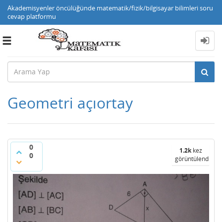
Akademisyenler öncülüğünde matematik/fizik/bilgisayar bilimleri soru
cevap platformu
Toggle
navigation
Geometri açıortay
0
1.2k
kez
0
görüntülendi