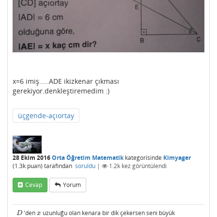
x=6 imiş.....ADE ikizkenar çıkması
gerekiyor.denkleştiremedim :)
üçgende-açıortay
28 Ekim 2016
Orta Öğretim Matematik
kategorisinde
Kimyager
(
1.3k
puan)
tarafından
soruldu
|
1.2k
kez görüntülendi
Cevap
Yorum
'den
uzunluğu olan kenara bir dik çekersen seni büyük
D
x
D
x