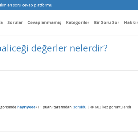
limleri soru cevap platformu
fa
Sorular
Cevaplanmamış
Kategoriler
Bir Soru Sor
Hakkı
aliceği değerler nelerdir?
gorisinde
hayriyeee
(
11
puan)
tarafından
soruldu
|
603
kez görüntülendi