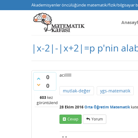
Akademisyenler öncülüğünde matematik/fizik/bilgisayar bi
Anasay
|x-2|-|x+2|=p p'nin alab
acilllll
0
0
mutlak-değer
ygs-matematik
603
kez
görüntülendi
28 Ekim 2016
Orta Öğretim Matematik
kate
Cevap
Yorum
+ +