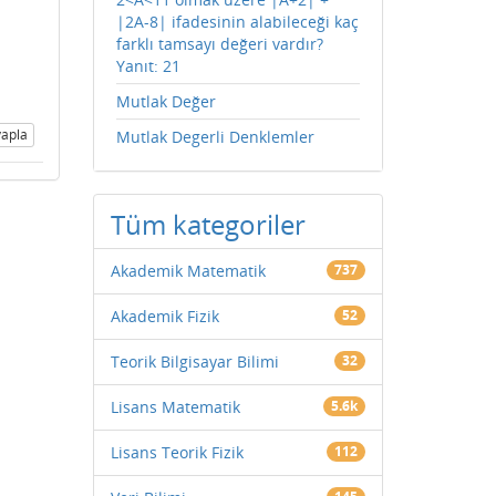
|2A-8| ifadesinin alabileceği kaç
farklı tamsayı değeri vardır?
Yanıt: 21
Mutlak Değer
apla
Mutlak Degerli Denklemler
Tüm kategoriler
Akademik Matematik
737
Akademik Fizik
52
Teorik Bilgisayar Bilimi
32
Lisans Matematik
5.6k
Lisans Teorik Fizik
112