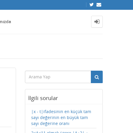
mızda
İlgili sorular
|x - t|ifadesinin en küçük tam
sayı değerinin en büyük tam
sayı değerine oranı
2<A<11 olmak üzere |A+2| +