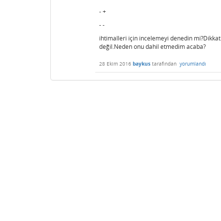
- +
- -
ihtimalleri için incelemeyi denedin mi?Dikkat
değil.Neden onu dahil etmedim acaba?
28 Ekim 2016
baykus
tarafından
yorumlandı