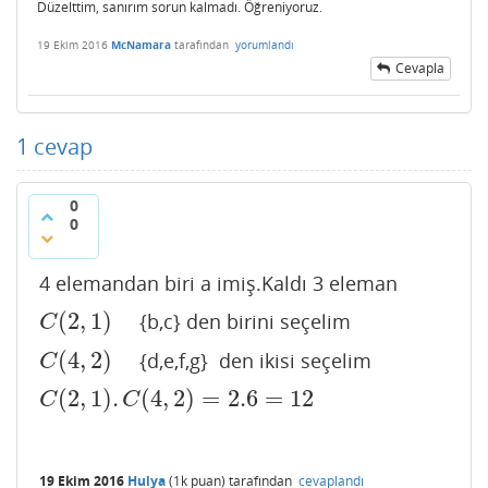
Düzelttim, sanırım sorun kalmadı. Öğreniyoruz.
19 Ekim 2016
McNamara
tarafından
yorumlandı
Cevapla
1
cevap
0
0
4 elemandan biri a imiş.Kaldı 3 eleman
(
2
,
1
)
{b,c} den birini seçelim
C
(
2
,
1
)
C
(
4
,
2
)
{d,e,f,g} den ikisi seçelim
C
(
4
,
2
)
C
(
2
,
1
)
.
(
4
,
2
)
=
2.6
=
12
C
(
2
,
1
)
.
C
(
4
,
2
)
=
2.6
=
12
C
C
19 Ekim 2016
Hulya
(
1k
puan)
tarafından
cevaplandı