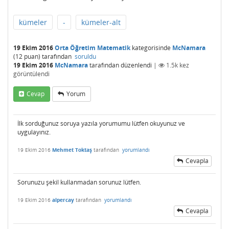
kümeler
-
kümeler-alt
19 Ekim 2016
Orta Öğretim Matematik
kategorisinde
McNamara
(
12
puan)
tarafından
soruldu
19 Ekim 2016
McNamara
tarafından
düzenlendi
|
1.5k
kez
görüntülendi
Cevap
Yorum
İlk sorduğunuz soruya yazıla yorumumu lütfen okuyunuz ve
uygulayınız.
19 Ekim 2016
Mehmet Toktaş
tarafından
yorumlandı
Cevapla
Sorunuzu şekil kullanmadan sorunuz lütfen.
19 Ekim 2016
alpercay
tarafından
yorumlandı
Cevapla