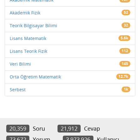
Akademik Fizik
52
Teorik Bilgisayar Bilimi
32
Lisans Matematik
5.6k
Lisans Teorik Fizik
112
Veri Bilimi
145
Orta Öğretim Matematik
12.7k
Serbest
1k
20,359
Soru
21,912
Cevap
73,672
Yorum
3,973,926
Kullanıcı