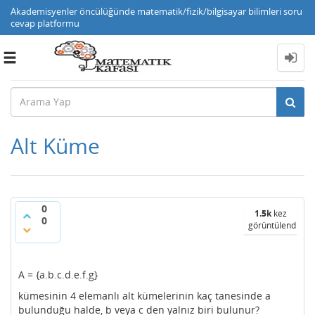
Akademisyenler öncülüğünde matematik/fizik/bilgisayar bilimleri soru
cevap platformu
Toggle
navigation
Alt Küme
0
1.5k
kez
0
görüntülendi
A = {a.b.c.d.e.f.g}
kümesinin 4 elemanlı alt kümelerinin kaç tanesinde a
bulunduğu halde, b veya c den yalnız biri bulunur?