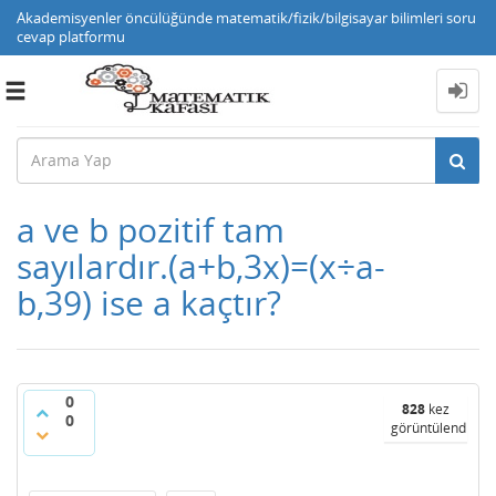
Akademisyenler öncülüğünde matematik/fizik/bilgisayar bilimleri soru
cevap platformu
Toggle
navigation
a ve b pozitif tam
sayılardır.(a+b,3x)=(x÷a-
b,39) ise a kaçtır?
0
828
kez
0
görüntülendi