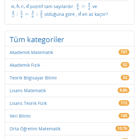
3
a
,
,
,
=
pozitif tam sayılardır.
ve
a
,
b
,
c
,
d
a
b
=
3
4
a
b
c
d
4
b
5
2
d
b
:
=
:
olduğuna göre ,
en az kaçtır?
d
c
:
5
4
=
b
a
:
2
3
d
d
3
4
c
a
Tüm kategoriler
Akademik Matematik
737
Akademik Fizik
52
Teorik Bilgisayar Bilimi
32
Lisans Matematik
5.6k
Lisans Teorik Fizik
112
Veri Bilimi
145
Orta Öğretim Matematik
12.7k