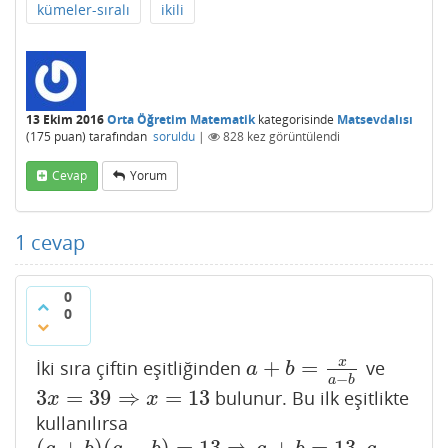
kümeler-sıralı
ikili
13 Ekim 2016
Orta Öğretim Matematik
kategorisinde
Matsevdalısı
(
175
puan)
tarafından
soruldu
|
828
kez görüntülendi
Cevap
Yorum
1
cevap
0
0
+
=
x
İki sıra çiftin eşitliğinden
ve
a
+
b
=
x
a
−
b
a
b
−
a
b
3
=
39
⇒
=
13
bulunur. Bu ilk eşitlikte
3
x
=
39
⇒
x
=
13
x
x
kullanılırsa
(
+
)
(
−
)
=
13
⇒
+
=
13
,