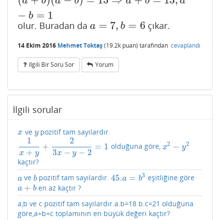
(
a
+
b
)
(
a
−
b
)
=
13
⇒
a
+
b
=
13
,
a
−
b
=
1
a
b
a
b
a
b
a
−
=
1
b
=
7
,
=
6
olur. Buradan da
çıkar.
a
=
7
,
b
=
6
a
b
14 Ekim 2016
Mehmet Toktaş
(
19.2k
puan)
tarafından
cevaplandı
Ilgili Bir Soru Sor
Yorum
İlgili sorular
ve
pozitif tam sayılardır.
x
y
x
y
1
2
2
2
+
=
1
−
olduğuna göre,
1
x
+
y
+
2
3
x
−
y
−
2
=
1
x
2
−
y
2
x
y
+
3
−
−
2
x
y
x
y
kaçtır?
3
45.
=
ve
pozitif tam sayılardır.
eşitliğine göre
a
b
45.
a
=
b
3
a
b
a
b
+
en az kaçtır ?
a
+
b
a
b
a,b ve c pozitif tam sayılardır.a.b=18 b.c=21 olduğuna
göre,a+b+c toplamının en büyük değeri kaçtır?