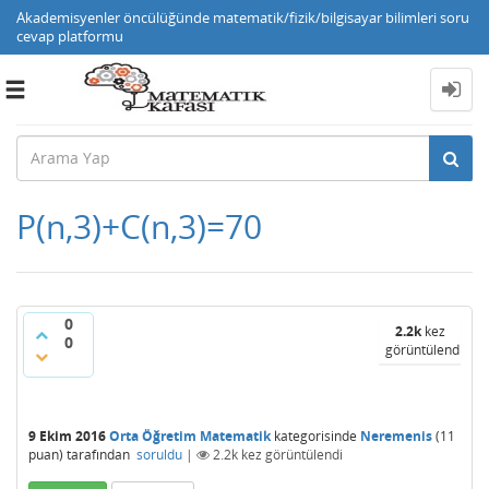
Akademisyenler öncülüğünde matematik/fizik/bilgisayar bilimleri soru
cevap platformu
Toggle
navigation
P(n,3)+C(n,3)=70
0
2.2k
kez
0
görüntülendi
9 Ekim 2016
Orta Öğretim Matematik
kategorisinde
Neremenis
(
11
puan)
tarafından
soruldu
|
2.2k
kez görüntülendi