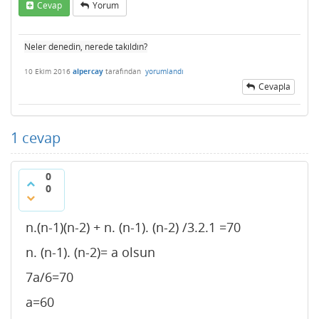
Cevap
Yorum
Neler denedin, nerede takıldın?
10 Ekim 2016
alpercay
tarafından
yorumlandı
Cevapla
1
cevap
0
0
n.(n-1)(n-2) + n. (n-1). (n-2) /3.2.1 =70
n. (n-1). (n-2)= a olsun
7a/6=70
a=60