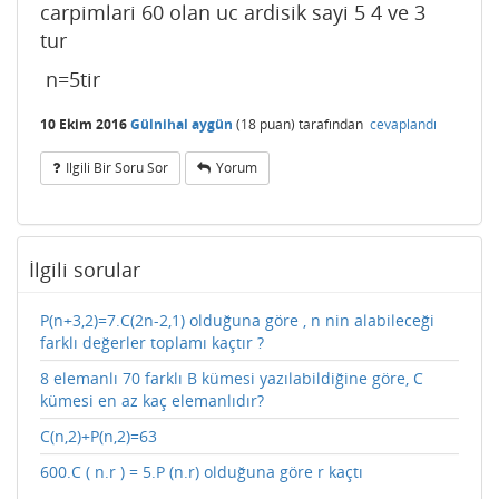
carpimlari 60 olan uc ardisik sayi 5 4 ve 3
tur
n=5tir
10 Ekim 2016
Gülnihal aygün
(
18
puan)
tarafından
cevaplandı
Ilgili Bir Soru Sor
Yorum
İlgili sorular
P(n+3,2)=7.C(2n-2,1) olduğuna göre , n nin alabileceği
farklı değerler toplamı kaçtır ?
8 elemanlı 70 farklı B kümesi yazılabildiğine göre, C
kümesi en az kaç elemanlıdır?
C(n,2)+P(n,2)=63
600.C ( n.r ) = 5.P (n.r) olduğuna göre r kaçtı