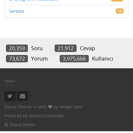
Serbest
1k
20,359
Soru
21,912
Cevap
73,672
Yorum
3,975,666
Kullanıcı
İletişim
Donut Theme
with
by
Amiya Sahu
Powered by
Question2Answer
Donut theme