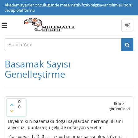
Akademisyenler öncülüğünde matematik/fizik/bilgisayar bilimleri soru
cevap platformu
Toggle
navigation
Basamak Sayısı
Genelleştirme
0
1k
kez
0
görüntülendi
Diyelim ki n basamaklı doğal sayılardan herhangi ikisini
alıyoruz , bunlara şu şekilde notasyon verelim
:
=
:
1
,
2
,
3
,
.
.
.
=
basamak sayısı olmak üzere ;
A
n
:=
n
:
1
,
2
,
3
,
.
.
.
n
=
A
n
n