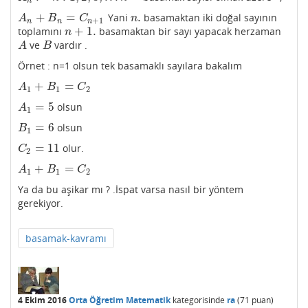
n
+
=
.
Yani
basamaktan iki doğal sayının
A
n
+
B
n
=
C
n
+
1
n
.
A
B
C
n
+
1
n
n
n
+
1.
toplamını
basamaktan bir sayı yapacak herzaman
n
+
1.
n
ve
vardır .
A
B
A
B
Örnet : n=1 olsun tek basamaklı sayılara bakalım
+
=
A
1
+
B
1
=
C
2
A
B
C
1
1
2
=
5
olsun
A
1
=
5
A
1
=
6
olsun
B
1
=
6
B
1
=
11
olur.
C
2
=
11
C
2
+
=
A
1
+
B
1
=
C
2
A
B
C
1
1
2
Ya da bu aşikar mı ? .İspat varsa nasıl bir yöntem
gerekiyor.
basamak-kavramı
4 Ekim 2016
Orta Öğretim Matematik
kategorisinde
ra
(
71
puan)