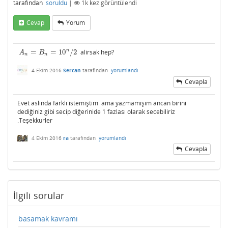
tarafından
soruldu
|
1k
kez görüntülendi
Cevap
Yorum
n
=
=
10
/
2
alirsak hep?
A
n
=
B
n
=
10
n
/
2
A
B
n
n
4 Ekim 2016
Sercan
tarafından
yorumlandı
Cevapla
Evet aslında farklı istemiştim ama yazmamışım ancan birini
dediğiniz gibi secip diğerinide 1 fazlası olarak secebiliriz
.Teşekkurler
4 Ekim 2016
ra
tarafından
yorumlandı
Cevapla
İlgili sorular
basamak kavramı