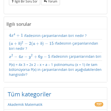
Ilgili Bir Soru Sor
Yorum
İlgili sorular
4
4
+
1
ifadesinin çarpanlarından biri nedir ?
4
x
4
+
1
x
2
(
+
)
−
2
(
+
)
−
15
ifadesinin çarpanlarından
(
a
+
b
)
2
−
2
(
a
+
b
)
−
15
a
b
a
b
biri nedir ?
2
2
−
4
−
+
6
−
5
ifadesinin çarpanlarından biri
x
2
−
4
x
−
y
2
+
6
y
−
5
x
x
y
y
P(x) = 4x 3 + 2x 2 – x + a – 1 polinomunu (x + 1) ile tam
bölünüyorsa P(x) in çarpanlarından biri aşağıdakilerden
hangisidir?
Tüm kategoriler
Akademik Matematik
737