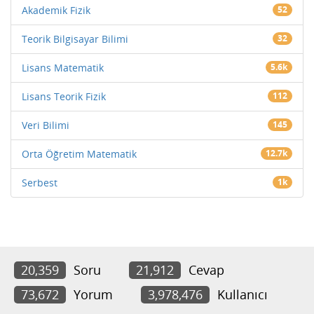
Akademik Fizik
52
Teorik Bilgisayar Bilimi
32
Lisans Matematik
5.6k
Lisans Teorik Fizik
112
Veri Bilimi
145
Orta Öğretim Matematik
12.7k
Serbest
1k
20,359
Soru
21,912
Cevap
73,672
Yorum
3,978,476
Kullanıcı