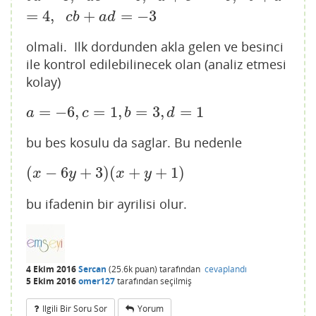
=
4
,
+
=
−
3
c
b
a
d
olmali. Ilk dordunden akla gelen ve besinci
ile kontrol edilebilinecek olan (analiz etmesi
kolay)
=
−
6
,
=
1
,
=
3
,
=
1
a
=
−
6
,
c
=
1
,
b
=
3
,
d
=
1
a
c
b
d
bu bes kosulu da saglar. Bu nedenle
(
−
6
+
3
)
(
+
+
1
)
(
x
−
6
y
+
3
)
(
x
+
y
+
1
)
x
y
x
y
bu ifadenin bir ayrilisi olur.
4 Ekim 2016
Sercan
(
25.6k
puan)
tarafından
cevaplandı
5 Ekim 2016
omer127
tarafından
seçilmiş
Ilgili Bir Soru Sor
Yorum