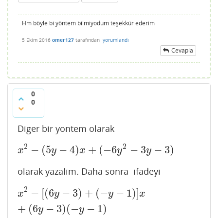
Hm böyle bi yöntem bilmiyodum teşekkür ederim
5 Ekim 2016
omer127
tarafından
yorumlandı
Cevapla
0
0
Diger bir yontem olarak
2
2
−
(
5
−
4
)
+
(
−
6
−
3
−
3
)
x
2
−
(
5
y
−
4
)
x
+
(
−
6
y
2
−
3
y
−
3
)
x
y
x
y
y
olarak yazalim. Daha sonra ifadeyi
2
−
[
(
6
−
3
)
+
(
−
−
1
)
]
x
2
−
[
(
6
y
−
3
)
+
(
−
y
−
1
)
]
x
+
(
6
y
−
3
)
(
−
y
−
1
)
x
y
y
x
+
(
6
−
3
)
(
−
−
1
)
y
y