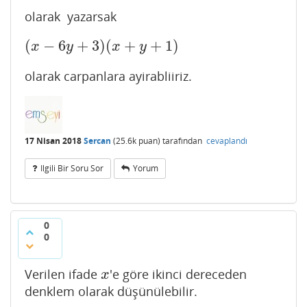
olarak yazarsak
(
−
6
+
3
)
(
+
+
1
)
(
x
−
6
y
+
3
)
(
x
+
y
+
1
)
x
y
x
y
olarak carpanlara ayirabliiriz.
17 Nisan 2018
Sercan
(
25.6k
puan)
tarafından
cevaplandı
Ilgili Bir Soru Sor
Yorum
0
0
Verilen ifade
'e göre ikinci dereceden
x
x
denklem olarak düşünülebilir.