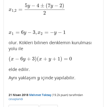
5
−
4
±
(
7
−
2
)
y
y
=
x
1
,
2
=
5
y
−
4
±
(
7
y
−
2
)
2
x
1
,
2
2
=
6
−
3
,
=
−
−
1
x
1
=
6
y
−
3
,
x
2
=
−
y
−
1
x
y
x
y
1
2
olur. Kökleri bilinen denklemin kurulması
yolu ile
(
−
6
+
3
)
(
+
+
1
)
=
0
(
x
−
6
y
+
3
)
(
x
+
y
+
1
)
=
0
x
y
x
y
elde edilir.
Aynı yaklaşım
içinde yapılabilir.
y
y
21 Nisan 2018
Mehmet Toktaş
(
19.2k
puan)
tarafından
cevaplandı