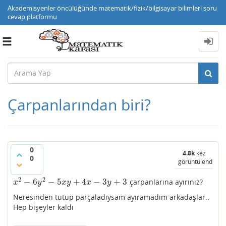
Akademisyenler öncülüğünde matematik/fizik/bilgisayar bilimleri soru
cevap platformu
Toggle
navigation
Çarpanlarından biri?
0
4.8k
kez
0
görüntülendi
2
2
−
6
−
5
+
4
−
3
+
3
çarpanlarına ayırınız?
x
2
−
6
y
2
−
5
x
y
+
4
x
−
3
y
+
3
x
y
x
y
x
y
Neresinden tutup parçaladıysam ayıramadım arkadaşlar..
Hep bişeyler kaldı