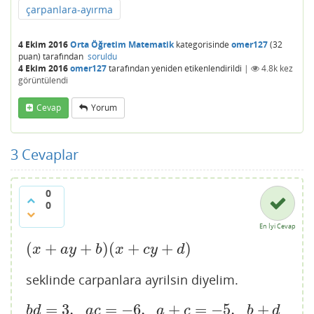
çarpanlara-ayırma
4 Ekim 2016
Orta Öğretim Matematik
kategorisinde
omer127
(
32
puan)
tarafından
soruldu
4 Ekim 2016
omer127
tarafından
yeniden etikenlendirildi
|
4.8k
kez
görüntülendi
Cevap
Yorum
3
Cevaplar
0
0
En İyi Cevap
(
+
+
)
(
+
+
)
(
x
+
a
y
+
b
)
(
x
+
c
y
+
d
)
x
a
y
b
x
c
y
d
seklinde carpanlara ayrilsin diyelim.
=
3
,
=
−
6
,
+
=
−
5
,
+
b
d
=
3
,
a
c
=
−
6
,
a
+
c
=
−
5
,
b
+
d
=
4
,
c
b
+
a
d
=
−
3
b
d
a
c
a
c
b
d