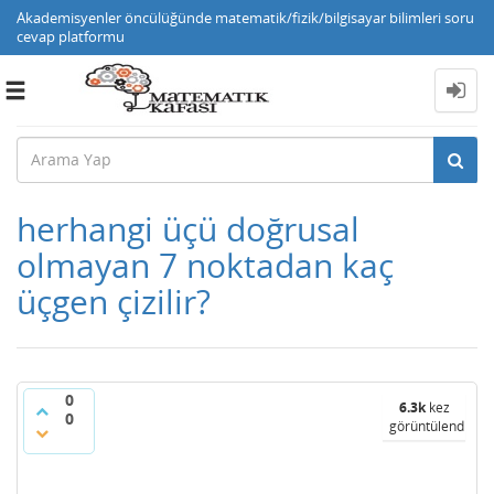
Akademisyenler öncülüğünde matematik/fizik/bilgisayar bilimleri soru
cevap platformu
Toggle
navigation
herhangi üçü doğrusal
olmayan 7 noktadan kaç
üçgen çizilir?
0
6.3k
kez
0
görüntülendi