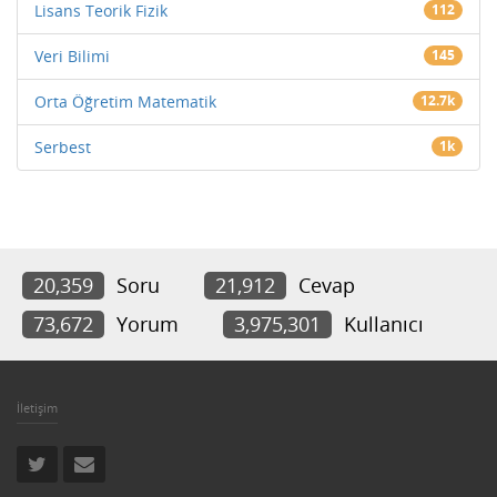
Lisans Teorik Fizik
112
Veri Bilimi
145
Orta Öğretim Matematik
12.7k
Serbest
1k
20,359
Soru
21,912
Cevap
73,672
Yorum
3,975,301
Kullanıcı
İletişim