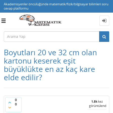
Akademisyenler öncülüğünde matematik/fizik/bilgisayar bilimleri soru
cevap platformu
Toggle
navigation
Boyutları 20 ve 32 cm olan
kartonu keserek eşit
büyüklükte en az kaç kare
elde edilir?
0
1.8k
kez
0
görüntülendi