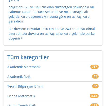
boyutları 575 ve 345 cm olan dikdörtgen şeklindeki bir
salonun tabanına kare şeklinde ve hiç artmayacak
şekilde karo döşenecektir buna göre en az kaç karo
gereklidir
Bir duvarın boyutları 210 cm eni ve 240 cm boyu olmak
üzeredir,bu duvara en az kaç tane kare şeklinde parke
döşenir?
Tüm kategoriler
Akademik Matematik
737
Akademik Fizik
52
Teorik Bilgisayar Bilimi
32
Lisans Matematik
5.6k
Lisans Teorik Fizik
112