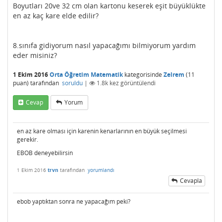
Boyutları 20ve 32 cm olan kartonu keserek eşit büyüklükte
en az kaç kare elde edilir?
8.sınıfa gidiyorum nasıl yapacağımı bilmiyorum yardım
eder misiniz?
1 Ekim 2016
Orta Öğretim Matematik
kategorisinde
Zelrem
(
11
puan)
tarafından
soruldu
|
1.8k
kez görüntülendi
Cevap
Yorum
en az kare olması için karenin kenarlarının en büyük seçilmesi
gerekir.
EBOB deneyebilirsin
1 Ekim 2016
trvn
tarafından
yorumlandı
Cevapla
ebob yaptıktan sonra ne yapacağım peki?