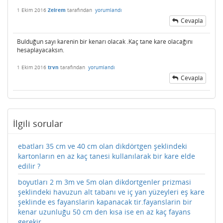
1 Ekim 2016
Zelrem
tarafından
yorumlandı
Cevapla
Bulduğun sayı karenin bir kenarı olacak .Kaç tane kare olacağını
hesaplayacaksın.
1 Ekim 2016
trvn
tarafından
yorumlandı
Cevapla
İlgili sorular
ebatları 35 cm ve 40 cm olan dikdörtgen şeklindeki
kartonların en az kaç tanesi kullanılarak bir kare elde
edilir ?
boyutları 2 m 3m ve 5m olan dikdortgenler prizmasi
şeklindeki havuzun alt tabanı ve iç yan yüzeyleri eş kare
şeklinde es fayanslarin kapanacak tir.fayanslarin bir
kenar uzunluğu 50 cm den kısa ise en az kaç fayans
gerekir