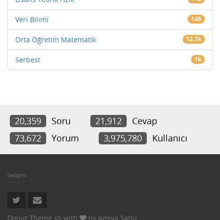
Veri Bilimi
145
Orta Öğretim Matematik
12.7k
Serbest
1k
20,359
Soru
21,912
Cevap
73,672
Yorum
3,975,780
Kullanıcı
İletişim
Donut Theme
with
by
Amiya Sahu