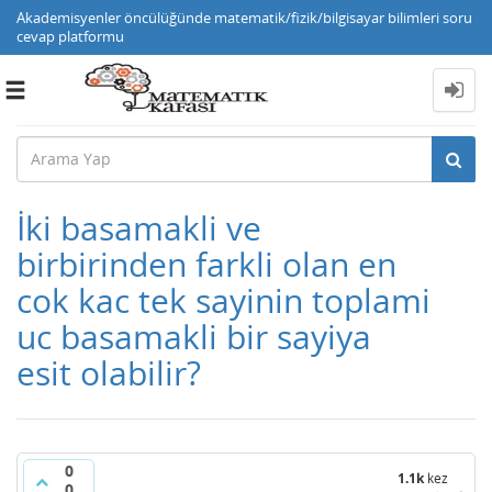
Akademisyenler öncülüğünde matematik/fizik/bilgisayar bilimleri soru
cevap platformu
Toggle
navigation
İki basamakli ve
birbirinden farkli olan en
cok kac tek sayinin toplami
uc basamakli bir sayiya
esit olabilir?
0
1.1k
kez
0