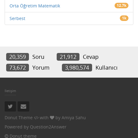
Orta Öğretim Matematik
12.7k
Serbest
1k
20,359
Soru
21,912
Cevap
73,672
Yorum
3,980,574
Kullanıcı
İletişim
Donut Theme
with
by
Amiya Sahu
Powered by
Question2Answer
Donut theme