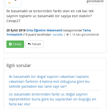
görüntülendi
İki basamakli ve birbirinden farkli olan en cok kac tek
sayinin toplami uc basamakli bir sayiya esit olabilir?
Cevap27
25 Eylül 2016
Orta Öğretim Matematik
kategorisinde
Talha
Yılmaztürk
(
19
puan)
tarafından
soruldu
|
1.1k
kez görüntülendi
Cevap
Yorum
İlgili sorular
Iki basamakli bir dogal sayinin rakamlari toplami
rakamlari farkinin 4 katina esit olduguna gore bu
sekilde yazilaben kac tane sayi var?
Uc basamakli birbirinden farklı uc doğal sayinin
toplami845tir.buna göre bu sayilardan en büyüğü en
fazla kac olur