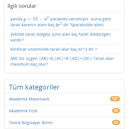
İlgili sorular
2
=
15
−
yanda
parabolü verilmiştir. buna göre
y
=
15
−
x
2
y
x
2
taralı karenin alanı kaç
dir ?(parabolde alan)
b
r
2
b
r
Şekilde taralı bölgeyi içine alan kaç farkli dikdortgen
vardır?
kordinat sisteminde taralı alan kaç br^2 dir ?
ABC bir üçgen.|AB|=6,|AC|=8.|AD|=|DC|.Taralı alan
maximum kaç olur?
Tüm kategoriler
Akademik Matematik
737
Akademik Fizik
52
Teorik Bilgisayar Bilimi
32