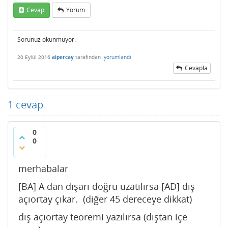
Cevap
Yorum
Sorunuz okunmuyor.
20 Eylül 2016
alpercay
tarafından
yorumlandı
Cevapla
1
cevap
0
0
merhabalar
[BA] A dan dışarı doğru uzatılırsa [AD] dış
açıortay çıkar. (diğer 45 dereceye dikkat)
dış açıortay teoremi yazılırsa (dıştan içe