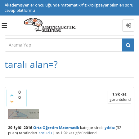
Akademisyenler öncülüğünde matematik/fizik/bilgisayar bilimleri soru
cevap platformu
Toggle
navigation
taralı alan=?
0
1.9k
kez
0
görüntülendi
20 Eylül 2016
Orta Öğretim Matematik
kategorisinde
yıldız
(
32
puan)
tarafından
soruldu
|
1.9k
kez görüntülendi