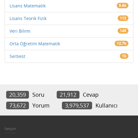
Lisans Matematik
5.6k
Lisans Teorik Fizik
112
Veri Bilimi
145
Orta Öğretim Matematik
12.7k
Serbest
1k
20,359
Soru
21,912
Cevap
73,672
Yorum
3,979,537
Kullanıcı
İletişim