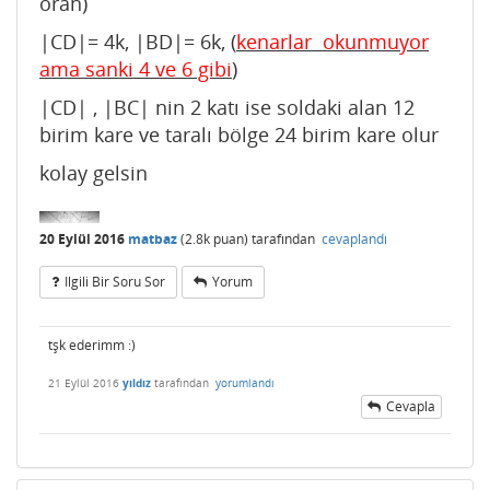
oran)
|CD|= 4k, |BD|= 6k, (
kenarlar okunmuyor
ama sanki 4 ve 6 gibi
)
|CD| , |BC| nin 2 katı ise soldaki alan 12
birim kare ve taralı bölge 24 birim kare olur
kolay gelsin
20 Eylül 2016
matbaz
(
2.8k
puan)
tarafından
cevaplandı
Ilgili Bir Soru Sor
Yorum
tşk ederimm :)
21 Eylül 2016
yıldız
tarafından
yorumlandı
Cevapla