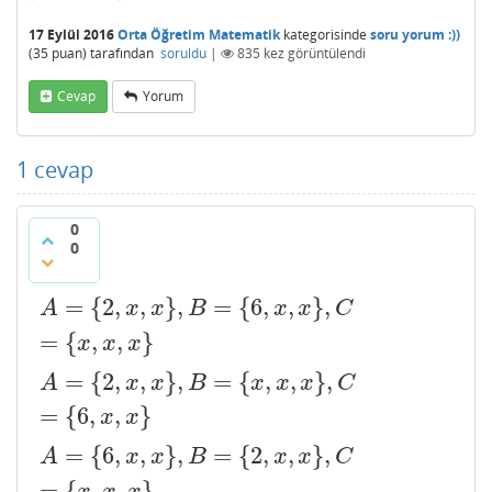
17 Eylül 2016
Orta Öğretim Matematik
kategorisinde
soru yorum :))
(
35
puan)
tarafından
soruldu
|
835
kez görüntülendi
Cevap
Yorum
1
cevap
0
0
=
{
2
,
,
}
,
=
{
6
,
,
}
,
A
=
{
2
,
x
,
x
}
,
B
=
{
6
,
x
,
x
}
,
C
=
{
x
,
x
,
x
}
A
x
x
B
x
x
C
=
{
,
,
}
x
x
x
=
{
2
,
,
}
,
=
{
,
,
}
,
A
=
{
2
,
x
,
x
}
,
B
=
{
x
,
x
,
x
}
,
C
=
{
6
,
x
,
x
}
A
x
x
B
x
x
x
C
=
{
6
,
,
}
x
x
=
{
6
,
,
}
,
=
{
2
,
,
}
,
A
=
{
6
,
x
,
x
}
,
B
=
{
2
,
x
,
x
}
,
C
=
{
x
,
x
,
x
}
A
x
x
B
x
x
C
=
{
,
,
}