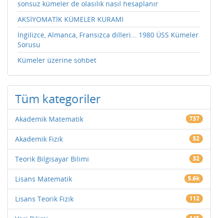
sonsuz kümeler de olasılık nasıl hesaplanır
AKSİYOMATİK KÜMELER KURAMI
İngilizce, Almanca, Fransızca dilleri... 1980 ÜSS Kümeler
Sorusu
Kümeler üzerine sohbet
Tüm kategoriler
Akademik Matematik
737
Akademik Fizik
52
Teorik Bilgisayar Bilimi
32
Lisans Matematik
5.6k
Lisans Teorik Fizik
112